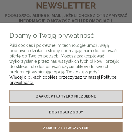
NEWSLETTER
PODAJ SWÓJ ADRES E-MAIL, JEŻELI CHCESZ OTRZYMYWAĆ
INFORMACJE O NOWOŚCIACH I PROMOCJACH.
Dbamy o Twoją prywatność
ZAPISZ SIĘ
Pliki cookies i pokrewne im technologie umożliwiają
poprawne działanie strony i pomagają nam dostosować
ofertę do Twoich potrzeb. Możesz zaakceptować
wykorzystanie przez nas wszystkich tych plików i przejść
do sklepu lub dostosować użycie plików do swoich
preferencji, wybierając opcję "Dostosuj zgody".
Więcej o plikach cookies przeczytasz w naszej Polityce
prywatności.
O SKLEPIE
ZAAKCEPTUJ TYLKO NIEZBĘDNE
KONTAKT Z NAMI
DOSTOSUJ ZGODY
MOJE KONTO
ZAAKCEPTUJ WSZYSTKIE