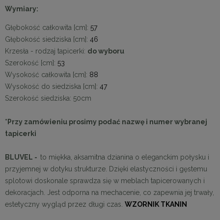
Wymiary:
Głębokość całkowita [cm]:
57
Głębokość siedziska [cm]:
46
Krzesła - rodzaj tapicerki:
do wyboru
Szerokość [cm]:
53
Wysokość całkowita [cm]:
88
Wysokość do siedziska [cm]:
47
Szerokość siedziska: 50cm
*Przy zamówieniu prosimy podać nazwę i numer wybranej
tapicerki
BLUVEL -
to miękka, aksamitna dzianina o eleganckim połysku i
przyjemnej w dotyku strukturze. Dzięki elastyczności i gęstemu
splotowi doskonale sprawdza się w meblach tapicerowanych i
dekoracjach. Jest odporna na mechacenie, co zapewnia jej trwały,
estetyczny wygląd przez długi czas.
WZORNIK TKANIN