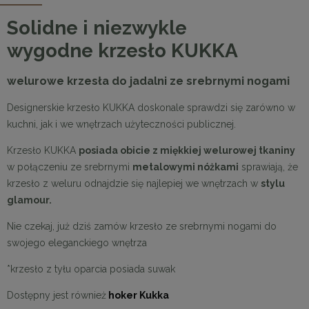
Solidne i niezwykle
wygodne
krzesło
KUKKA
welurowe krzesła do jadalni ze srebrnymi nogami
Designerskie krzesło KUKKA doskonale sprawdzi się zarówno w
kuchni, jak i we wnętrzach użyteczności publicznej.
Krzesło KUKKA
posiada obicie z miękkiej welurowej tkaniny
w połączeniu ze srebrnymi
metalowymi nóżkami
sprawiają, że
krzesło z weluru odnajdzie się najlepiej we wnętrzach w
stylu
glamour.
Nie czekaj, już dziś zamów krzesło ze srebrnymi nogami do
swojego eleganckiego wnętrza
*krzesło z tyłu oparcia posiada suwak
Dostępny jest również
hoker Kukka