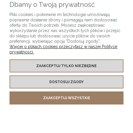
Dbamy o Twoją prywatność
Pliki cookies i pokrewne im technologie umożliwiają
poprawne działanie strony i pomagają nam dostosować
ofertę do Twoich potrzeb. Możesz zaakceptować
wykorzystanie przez nas wszystkich tych plików i przejść
do sklepu lub dostosować użycie plików do swoich
preferencji, wybierając opcję "Dostosuj zgody".
Więcej o plikach cookies przeczytasz w naszej Polityce
prywatności.
ZAAKCEPTUJ TYLKO NIEZBĘDNE
Krzesło TUYA beżowe
419,00 zł
DOSTOSUJ ZGODY
ZAAKCEPTUJ WSZYSTKIE
DO KOSZYKA
NOWOŚĆ