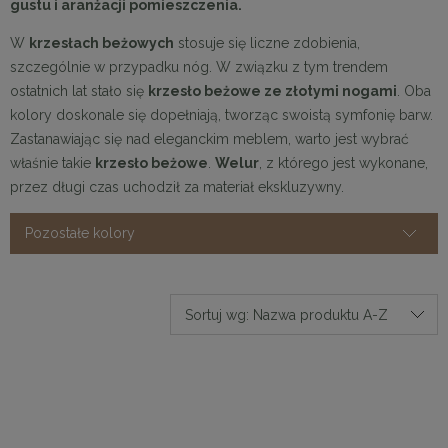
gustu i aranżacji pomieszczenia.
W
krzesłach beżowych
stosuje się liczne zdobienia,
szczególnie w przypadku nóg. W związku z tym trendem
ostatnich lat stało się
krzesło beżowe ze złotymi nogami
. Oba
kolory doskonale się dopełniają, tworząc swoistą symfonię barw.
Zastanawiając się nad eleganckim meblem, warto jest wybrać
właśnie takie
krzesło beżowe
.
Welur
, z którego jest wykonane,
przez długi czas uchodził za materiał ekskluzywny.
Pozostałe kolory
Sortuj wg:
Nazwa produktu A-Z