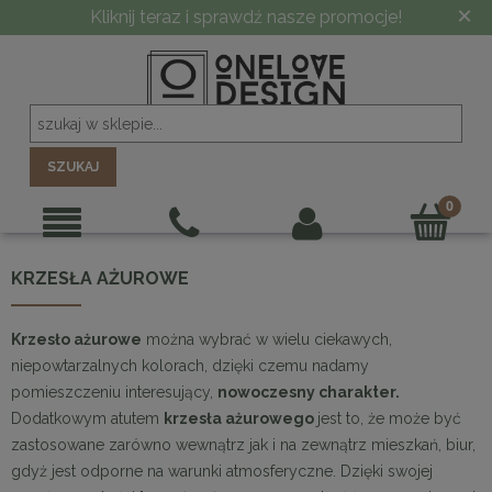
×
Kliknij teraz i sprawdź nasze promocje!
SZUKAJ
KRZESŁA AŻUROWE
Krzesło ażurowe
można wybrać w wielu ciekawych,
niepowtarzalnych kolorach, dzięki czemu nadamy
pomieszczeniu interesujący,
nowoczesny charakter.
Dodatkowym atutem
krzesła ażurowego
jest to, że może być
zastosowane zarówno wewnątrz jak i na zewnątrz mieszkań, biur,
gdyż jest odporne na warunki atmosferyczne. Dzięki swojej