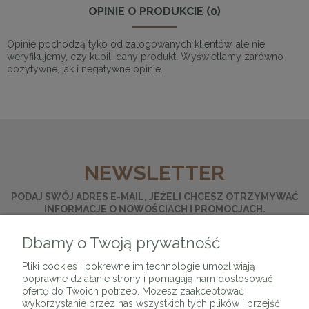
OPINIE O PRODUKCIE (0)
Opinie pochodzą tyko od zalogowanych klientów, ale nie
weryfikujemy, czy kupili dany produkt. Wyświetlamy zarówno
pozytywne, jak i negatywne opinie.
NEWSLETTER
PODAJ SWÓJ ADRES E-MAIL, JEŻELI CHCESZ OTRZYMYWAĆ
INFORMACJE O NOWOŚCIACH I PROMOCJACH.
Dbamy o Twoją prywatność
ZAPISZ SIĘ
Pliki cookies i pokrewne im technologie umożliwiają
poprawne działanie strony i pomagają nam dostosować
ofertę do Twoich potrzeb. Możesz zaakceptować
wykorzystanie przez nas wszystkich tych plików i przejść