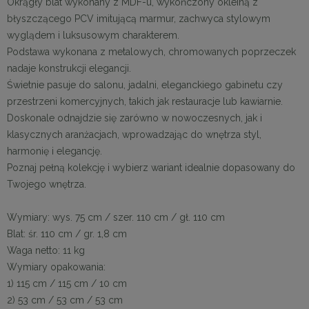
Okrągły blat wykonany z MDF-u, wykończony okleiną z
błyszczącego PCV imitującą marmur, zachwyca stylowym
wyglądem i luksusowym charakterem.
Podstawa wykonana z metalowych, chromowanych poprzeczek
nadaje konstrukcji elegancji.
Świetnie pasuje do salonu, jadalni, eleganckiego gabinetu czy
przestrzeni komercyjnych, takich jak restauracje lub kawiarnie.
Doskonale odnajdzie się zarówno w nowoczesnych, jak i
klasycznych aranżacjach, wprowadzając do wnętrza styl,
harmonię i elegancję.
Poznaj pełną kolekcję i wybierz wariant idealnie dopasowany do
Twojego wnętrza.
Wymiary: wys. 75 cm / szer. 110 cm / gł. 110 cm
Blat: śr. 110 cm / gr. 1,8 cm
Waga netto: 11 kg
Wymiary opakowania:
1) 115 cm / 115 cm / 10 cm
2) 53 cm / 53 cm / 53 cm