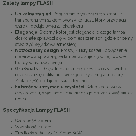
Zalety lampy FLASH
Unikalny wygląd
: Połączenie błyszczącego srebra z
transparentnym szkłem tworzy kontrast, który przyciąga
wzrok i dodaje wnętrzu charakteru.
Elegancja
: Srebrny kolor jest elegancki, dlatego lampa
doskonale sprawdzi się w pomieszczeniach, gdzie chcemy
stworzyć wyjątkową atmosferę.
Nowoczesny design
: Prosty, kulisty kształt i połączenie
materiałów sprawiają, że lampa wpisuje się w najnowsze
trendy w aranżacji wnętrz.
Gra światła
: Dzięki transparentnej części klosza, światło
rozprasza się delikatnie, tworząc przyjemną atmosferę.
Złota część dodaje blasku i elegancji.
Łatwość w utrzymaniu czystości
: Szkło jest łatwe w
czyszczeniu, więc lampa będzie długo prezentować się jak
nowa.
Specyfikacja Lampy FLASH
Szerokość: 40 cm
Wysokość: 40 cm
Źródło światła: E27 * 1 / max 60W