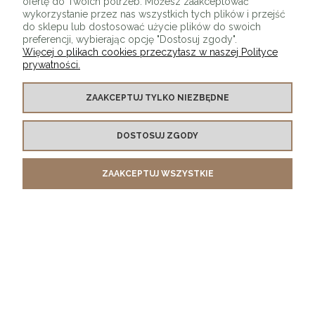
ofertę do Twoich potrzeb. Możesz zaakceptować
wykorzystanie przez nas wszystkich tych plików i przejść
do sklepu lub dostosować użycie plików do swoich
preferencji, wybierając opcję "Dostosuj zgody".
Więcej o plikach cookies przeczytasz w naszej Polityce
prywatności.
O SKLEPIE
ZAAKCEPTUJ TYLKO NIEZBĘDNE
KONTAKT Z NAMI
DOSTOSUJ ZGODY
MOJE KONTO
ZAAKCEPTUJ WSZYSTKIE
PŁATNOŚCI I DOSTAWA
INFORMACJE
POKAŻ PEŁNĄ WERSJĘ STRONY
Sklep internetowy Shoper.pl