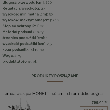
długość przewodu [cm]:
200
Regulacja wysokości:
tak
wysokość minimalna [cm]:
50
wysokość maksymalna [cm]:
240
Stopień ochrony IP:
IP 20
Materiał podsufitki:
akryl
średnica podsufitki [cm]:
10
wysokość podsufitki [cm]:
2,5
kolor podsufitki:
chrome
Waga:
4 kg
produkt złożony:
tak
PRODUKTY POWIĄZANE
Lampa wisząca MONETTI 40 cm - chrom, dekoracyjna
799,00 zł