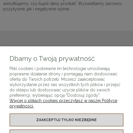
weryfikujemy, czy kupili dany produkt. Wyświetlamy zarówno
pozytywne, jak i negatywne opinie.
NEWSLETTER
Dbamy o Twoją prywatność
PODAJ SWÓJ ADRES E-MAIL, JEŻELI CHCESZ OTRZYMYWAĆ
Pliki cookies i pokrewne im technologie umożliwiają
INFORMACJE O NOWOŚCIACH I PROMOCJACH.
poprawne działanie strony i pomagają nam dostosować
ofertę do Twoich potrzeb. Możesz zaakceptować
wykorzystanie przez nas wszystkich tych plików i przejść
ZAPISZ SIĘ
do sklepu lub dostosować użycie plików do swoich
preferencji, wybierając opcję "Dostosuj zgody".
Więcej o plikach cookies przeczytasz w naszej Polityce
prywatności.
ZAAKCEPTUJ TYLKO NIEZBĘDNE