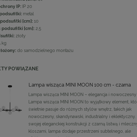
chrony IP:
IP 20
podsufitki:
metal
podsufitki [cm]:
10
podsufitki [cm]:
2,5
sufitki:
złoty
5 kg
złożony:
do samodzielnego montażu
TY POWIĄZANE
n krzesło LOGAN białe
MaMaison krzesło KOS beżowe
Lampa wisząca MINI MOON 100 cm - czarna
629,10 zł
467,10 zł
Lampa wisząca MINI MOON – elegancja i nowoczesny
Lampa wisząca MINI MOON to wyjątkowy element, któ
na regularna:
699,00 zł
Cena regularna:
519,00 zł
jniższa cena:
629,10 zł
Najniższa cena:
494,10 zł
świetnie pasuje do różnych stylów wnętrz, takich jak
nowoczesny, skandynawski, industrialny i eklektyczny. 
DO KOSZYKA
DO KOSZYKA
swojej eleganckiej konstrukcji z czarną listwą i mlecz
kloszami, lampa dodaje przestrzeni subtelnego, ale