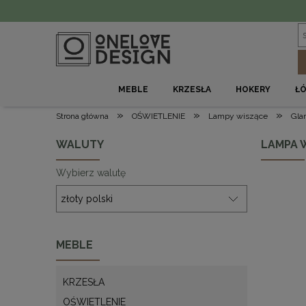
MEBLE
KRZESŁA
HOKERY
Ł
»
»
»
Strona główna
OŚWIETLENIE
Lampy wiszące
Gla
WALUTY
LAMPA W
Wybierz walutę
MEBLE
KRZESŁA
OŚWIETLENIE