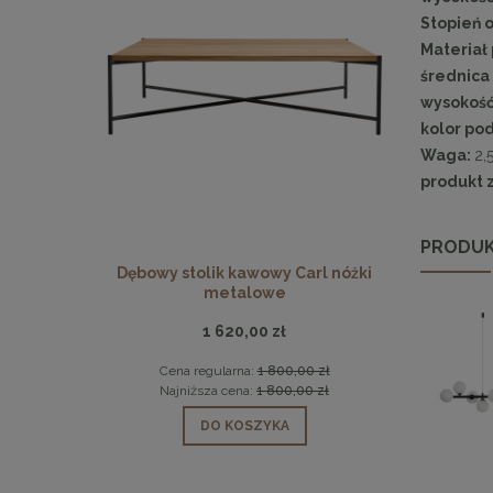
Stopień o
Materiał 
średnica 
wysokość 
kolor pod
Waga:
2,
produkt 
PRODUK
owe PEDRA
Dębowy stolik kawowy Carl nóżki
MaMaiso
metalowe
1 620,00 zł
 zł
Cena regularna:
1 800,00 zł
Ce
zł
Najniższa cena:
1 800,00 zł
Na
DO KOSZYKA