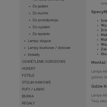
ośw
Do jadalni
Specyfi
Do kuchni
Do przedpokoju
Sze
Wy
Do sypialni
Źró
Do łazienki
Ma
Mat
Lampy stojące
Wa
Lampy biurkowe / stołowe
Zal
Dłu
Kinkiety
OŚWIETLENIE OGRODOWE
Montaż 
HOKERY
Lampa Art 
FOTELE
gotowy d
STOLIKI KAWOWE
Gdzie K
PUFY / ŁAWKI
Lampa Art
BIURKA
Twój zaku
REGAŁY