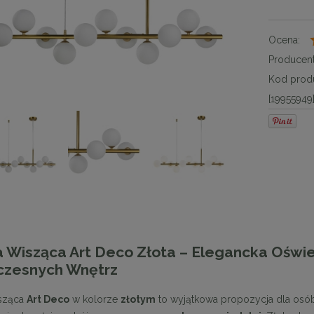
Ocena:
Producent
Kod produ
[19955949
 Wisząca Art Deco Złota – Elegancka Oświ
zesnych Wnętrz
sząca
Art Deco
w kolorze
złotym
to wyjątkowa propozycja dla osób