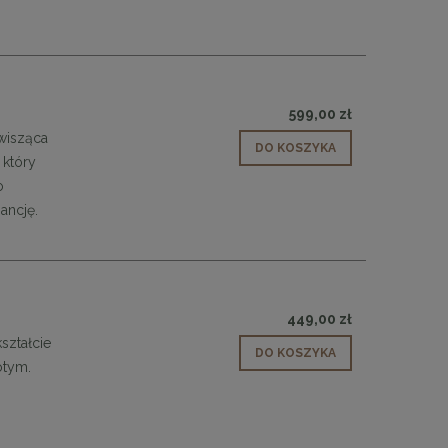
599,00 zł
wisząca
DO KOSZYKA
 który
o
ancję.
449,00 zł
ształcie
DO KOSZYKA
otym.
 30
Panele ścienne tapicerowane 70 x 30
cm + kolory