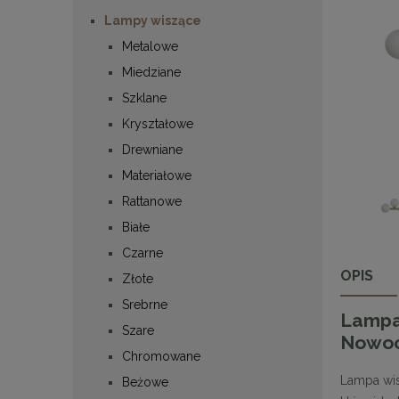
Lampy wiszące
Metalowe
Miedziane
Szklane
Kryształowe
Drewniane
Materiałowe
Rattanowe
Białe
Czarne
OPIS
Złote
Srebrne
Lampa
Szare
Nowoc
Chromowane
Lampa wi
Beżowe