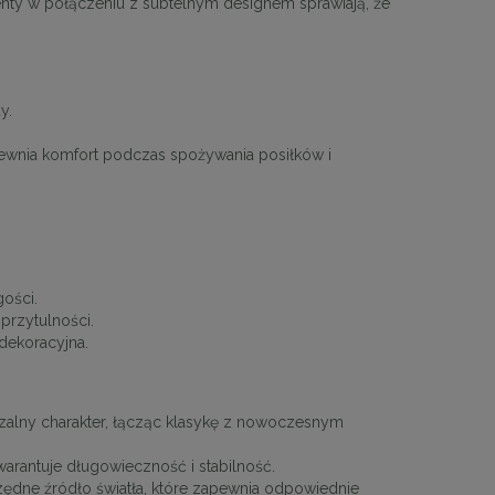
enty w połączeniu z subtelnym designem sprawiają, że
y.
ewnia komfort podczas spożywania posiłków i
gości.
przytulności.
dekoracyjna.
zalny charakter, łącząc klasykę z nowoczesnym
arantuje długowieczność i stabilność.
dne źródło światła, które zapewnia odpowiednie