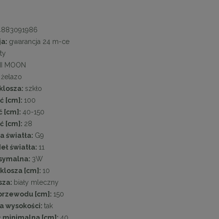
4883091986
ja:
gwarancja 24 m-ce
ty
NI MOON
:
żelazo
klosza:
szkło
ć [cm]:
100
 [cm]:
40-150
ć [cm]:
28
a światła:
G9
deł światła:
11
symalna:
3W
klosza [cm]:
10
sza:
biały mleczny
przewodu [cm]:
150
a wysokości:
tak
 minimalna [cm]:
40