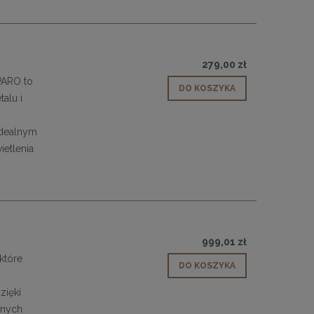
48,00 zł
DO KOSZYKA
279,00 zł
SPARO to
DO KOSZYKA
alu i
idealnym
etlenia
999,01 zł
które
DO KOSZYKA
zięki
lnych