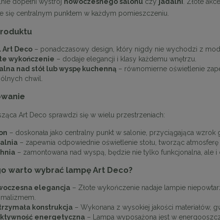
lnie dopełni wystrój
nowoczesnego salonu
czy
jadalni
. Złote akc
je się centralnym punktem w każdym pomieszczeniu.
roduktu
l Art Deco
– ponadczasowy design, który nigdy nie wychodzi z mod
te wykończenie
– dodaje elegancji i klasy każdemu wnętrzu.
alna nad stół lub wyspę kuchenną
– równomierne oświetlenie zap
ólnych chwil.
owanie
ząca Art Deco sprawdzi się w wielu przestrzeniach:
on
– doskonała jako centralny punkt w salonie, przyciągająca wzrok 
alnia
– zapewnia odpowiednie oświetlenie stołu, tworząc atmosferę 
hnia
– zamontowana nad wyspą, będzie nie tylko funkcjonalna, ale i 
o warto wybrać lampę Art Deco?
oczesna elegancja
– Złote wykończenie nadaje lampie niepowtar
imalizmem.
rzymała konstrukcja
– Wykonana z wysokiej jakości materiałów, gw
ktywność energetyczna
– Lampa wyposażona jest w energooszczę