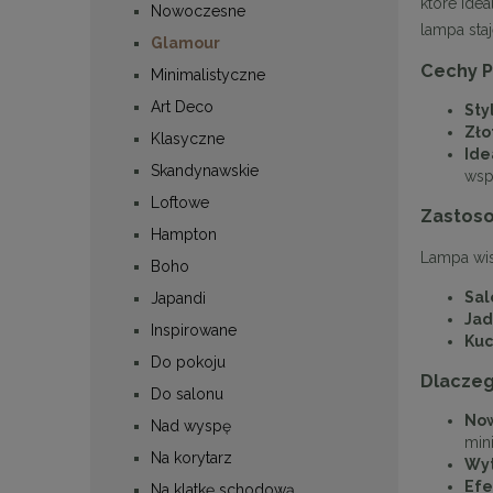
które idea
Nowoczesne
lampa sta
Glamour
Cechy P
Minimalistyczne
Art Deco
Sty
Zło
Klasyczne
Ide
Skandynawskie
wsp
Loftowe
Zastos
Hampton
Lampa wis
Boho
Sal
Japandi
Jad
Inspirowane
Kuc
Do pokoju
Dlaczeg
Do salonu
Now
Nad wyspę
min
Na korytarz
Wyt
Efe
Na klatkę schodową