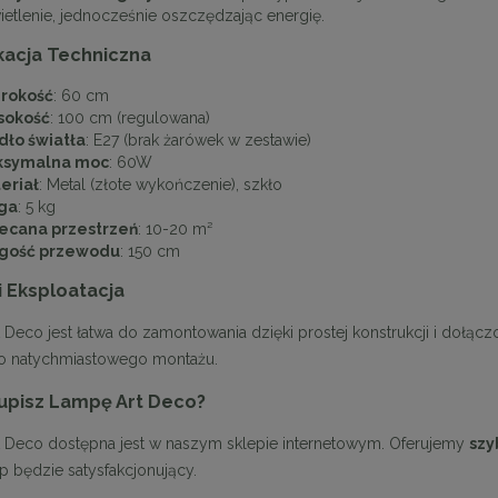
ietlenie, jednocześnie oszczędzając energię.
kacja Techniczna
rokość
: 60 cm
sokość
: 100 cm (regulowana)
dło światła
: E27 (brak żarówek w zestawie)
ksymalna moc
: 60W
eriał
: Metal (złote wykończenie), szkło
ga
: 5 kg
ecana przestrzeń
: 10-20 m²
gość przewodu
: 150 cm
i Eksploatacja
Deco jest łatwa do zamontowania dzięki prostej konstrukcji i dołączo
o natychmiastowego montażu.
upisz Lampę Art Deco?
 Deco dostępna jest w naszym sklepie internetowym. Oferujemy
szy
p będzie satysfakcjonujący.