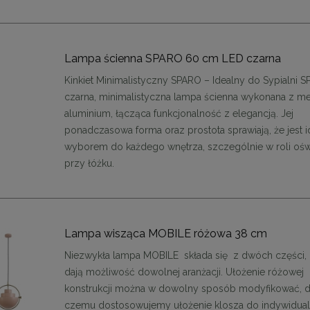
48,00 zł
48,00 zł
DO KOSZYKA
DO KOSZYKA
Lampa ścienna SPARO 60 cm LED czarna
Kinkiet Minimalistyczny SPARO – Idealny do Sypialni 
czarna, minimalistyczna lampa ścienna wykonana z met
aluminium, łącząca funkcjonalność z elegancją. Jej
ponadczasowa forma oraz prostota sprawiają, że jest 
wyborem do każdego wnętrza, szczególnie w roli oświ
przy łóżku.
Lampa wisząca MOBILE różowa 38 cm
Niezwykła lampa MOBILE składa się z dwóch części, 
dają możliwość dowolnej aranżacji. Ułożenie różowej
konstrukcji można w dowolny sposób modyfikować, d
czemu dostosowujemy ułożenie klosza do indywidua