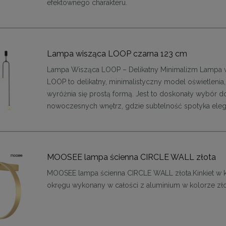
efektownego charakteru.
Lampa wisząca LOOP czarna 123 cm
Lampa Wisząca LOOP – Delikatny Minimalizm Lampa 
LOOP to delikatny, minimalistyczny model oświetlenia,
wyróżnia się prostą formą. Jest to doskonały wybór d
nowoczesnych wnętrz, gdzie subtelność spotyka eleg
MOOSEE lampa ścienna CIRCLE WALL złota
MOOSEE lampa ścienna CIRCLE WALL złota.Kinkiet w k
okręgu wykonany w całości z aluminium w kolorze zł
enne tapicerowane 40 x 30
Panele ścienne tapicerowane 70 x
cm + kolory
cm + kolory