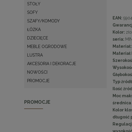
STOŁY
SOFY
EAN:
590
SZAFY/KOMODY
Gwaranc
ŁÓŻKA
Kolor:
zło
DZIECIĘCE
seria:
MI
Materiał
MEBLE OGRODOWE
Materiał 
LUSTRA
Szerokoś
AKCESORIA I DEKORACJE
Wysokość
NOWOŚCI
Głębokoś
PROMOCJE
Typ źródł
Ilość źró
Moc mak
PROMOCJE
średnica 
Kolor klo
długość 
Regulacj
wysokość