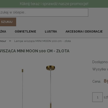
Kliknij teraz i sprawdź nasze promocje!
SZUKAJ
ÓŻKA
OŚWIETLENIE
LUSTRA
AKCESORIA I DEKORACJE
»
mour
Lampa wisząca MINI MOON 100 cm - złota
ISZĄCA MINI MOON 100 CM - ZŁOTA
Dostępno
Wysyłka 
8
Cena:
szt