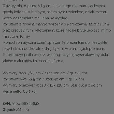
Okrągły blat o grubości 3 cm z czarnego marmuru zachwyca
głębią koloru i subtelnym, naturalnym użyleniem, dzięki czemu
każdy egzemplarz ma unikalny wygląd.
Podstawa z drewna mango wyróżnia się efektowną, spiralną linią
oraz precyzyjnym ryflowaniem, które nadaje bryle lekkości mimo
masywnej formy.
Monochromatyczna czerń sprawia, że prezentuje się niezwykle
szlachetnie i doskonale odnajduje się w aranżacjach premium.
To propozycja dla wnętrz, w której liczy się wysmakowany detal,
jakość materiałów i niebanalna forma.
Wymiary: wys. 76,5 cm / szer. 120 cm / gł. 120 cm
Podstawa: wys. 73,5 cm / szer. 42 cm / gł. 42 cm
Wymiary opakowania: 128 x 11 x 128 cm, 61,5 x 61,5 x 80 cm
Waga netto: 86,2 kg.
EAN:
5900168836648
Głębokość:
120