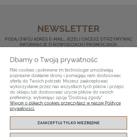
NEWSLETTER
PODAJ SWÓJ ADRES E-MAIL, JEŻELI CHCESZ OTRZYMYWAĆ
INFORMACJE O NOWOŚCIACH I PROMOCJACH.
Dbamy o Twoją prywatność
ZAPISZ SIĘ
Pliki cookies i pokrewne im technologie umożliwiają
poprawne działanie strony i pomagają nam dostosować
ofertę do Twoich potrzeb. Możesz zaakceptować
wykorzystanie przez nas wszystkich tych plików i przejść
do sklepu lub dostosować użycie plików do swoich
preferencji, wybierając opcję "Dostosuj zgody".
Więcej o plikach cookies przeczytasz w naszej Polityce
prywatności.
O SKLEPIE
ZAAKCEPTUJ TYLKO NIEZBĘDNE
KONTAKT Z NAMI