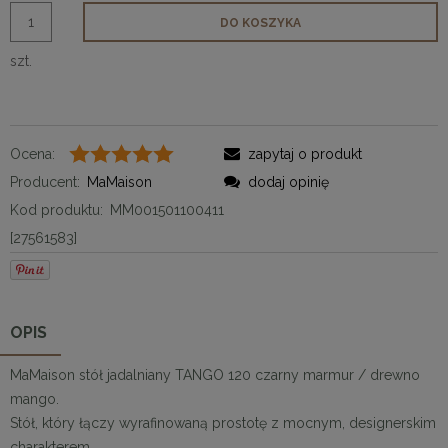
DO KOSZYKA
szt.
Ocena:
zapytaj o produkt
Producent:
MaMaison
dodaj opinię
Kod produktu:
MM001501100411
[27561583]
OPIS
MaMaison stół jadalniany TANGO 120 czarny marmur / drewno
mango.
Stół, który łączy wyrafinowaną prostotę z mocnym, designerskim
charakterem.