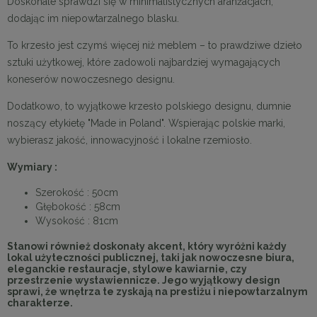
Doskonale sprawdzi się w minimalistycznych aranżacjach,
dodając im niepowtarzalnego blasku.
To krzesło jest czymś więcej niż meblem – to prawdziwe dzieło
sztuki użytkowej, które zadowoli najbardziej wymagających
koneserów nowoczesnego designu.
Dodatkowo, to wyjątkowe krzesło polskiego designu, dumnie
noszący etykietę "Made in Poland". Wspierając polskie marki,
wybierasz jakość, innowacyjność i lokalne rzemiosło.
Wymiary :
Szerokość : 50cm
Głębokość : 58cm
Wysokość : 81cm
Stanowi również doskonały akcent, który wyróżni każdy
lokal użyteczności publicznej, taki jak nowoczesne biura,
eleganckie restauracje, stylowe kawiarnie, czy
przestrzenie wystawiennicze. Jego wyjątkowy design
sprawi, że wnętrza te zyskają na prestiżu i niepowtarzalnym
charakterze.