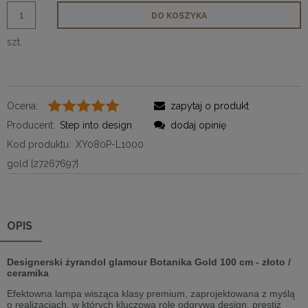
DO KOSZYKA
szt.
Ocena:
zapytaj o produkt
Producent:
Step into design
dodaj opinię
Kod produktu:
XY080P-L1000
gold [27267697]
OPIS
Designerski żyrandol glamour Botanika Gold 100 cm - złoto /
ceramika
Efektowna lampa wisząca klasy premium, zaprojektowana z myślą
o realizacjach, w których kluczową rolę odgrywa design, prestiż