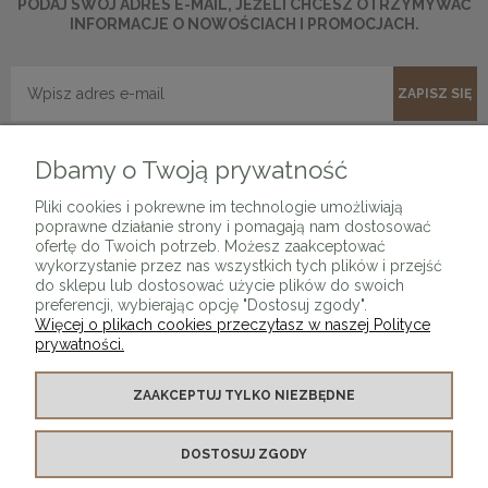
PODAJ SWÓJ ADRES E-MAIL, JEŻELI CHCESZ OTRZYMYWAĆ
INFORMACJE O NOWOŚCIACH I PROMOCJACH.
ZAPISZ SIĘ
Dbamy o Twoją prywatność
Pliki cookies i pokrewne im technologie umożliwiają
poprawne działanie strony i pomagają nam dostosować
ofertę do Twoich potrzeb. Możesz zaakceptować
wykorzystanie przez nas wszystkich tych plików i przejść
O SKLEPIE
do sklepu lub dostosować użycie plików do swoich
preferencji, wybierając opcję "Dostosuj zgody".
Więcej o plikach cookies przeczytasz w naszej Polityce
KONTAKT Z NAMI
prywatności.
MOJE KONTO
ZAAKCEPTUJ TYLKO NIEZBĘDNE
DOSTOSUJ ZGODY
PŁATNOŚCI I DOSTAWA