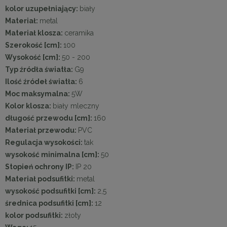
kolor uzupełniający:
biały
Materiał:
metal
Materiał klosza:
ceramika
Szerokość [cm]:
100
Wysokość [cm]:
50 - 200
Typ źródła światła:
G9
Ilość źródeł światła:
6
Moc maksymalna:
5W
Kolor klosza:
biały mleczny
długość przewodu [cm]:
160
Materiał przewodu:
PVC
Regulacja wysokości:
tak
wysokość minimalna [cm]:
50
Stopień ochrony IP:
IP 20
Materiał podsufitki:
metal
wysokość podsufitki [cm]:
2,5
średnica podsufitki [cm]:
12
kolor podsufitki:
złoty