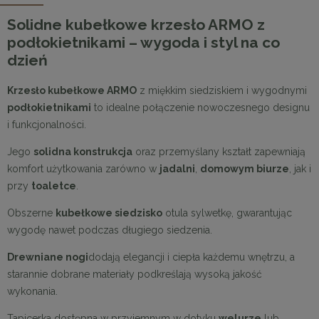
Solidne kubełkowe krzesło ARMO z
podłokietnikami – wygoda i styl na co
dzień
Krzesło kubełkowe ARMO
z miękkim siedziskiem i wygodnymi
podłokietnikami
to idealne połączenie nowoczesnego designu
i funkcjonalności.
Jego
solidna konstrukcja
oraz przemyślany kształt zapewniają
komfort użytkowania zarówno w
jadalni
,
domowym biurze
, jak i
przy
toaletce
.
Obszerne
kubełkowe siedzisko
otula sylwetkę, gwarantując
wygodę nawet podczas długiego siedzenia.
Drewniane nogi
dodają elegancji i ciepła każdemu wnętrzu, a
starannie dobrane materiały podkreślają wysoką jakość
wykonania.
Tapicerka dostępna w przyjemnym w dotyku
welurze
lub