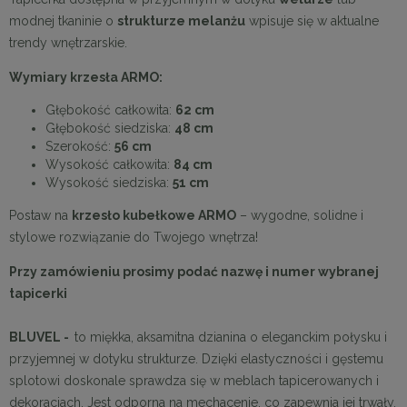
modnej tkaninie o
strukturze melanżu
wpisuje się w aktualne
trendy wnętrzarskie.
Wymiary krzesła ARMO:
Głębokość całkowita:
62 cm
Głębokość siedziska:
48 cm
Szerokość:
56 cm
Wysokość całkowita:
84 cm
Wysokość siedziska:
51 cm
Postaw na
krzesło kubełkowe ARMO
– wygodne, solidne i
stylowe rozwiązanie do Twojego wnętrza!
Przy zamówieniu prosimy podać nazwę i numer wybranej
tapicerki
BLUVEL -
to miękka, aksamitna dzianina o eleganckim połysku i
przyjemnej w dotyku strukturze. Dzięki elastyczności i gęstemu
splotowi doskonale sprawdza się w meblach tapicerowanych i
dekoracjach. Jest odporna na mechacenie, co zapewnia jej trwały,