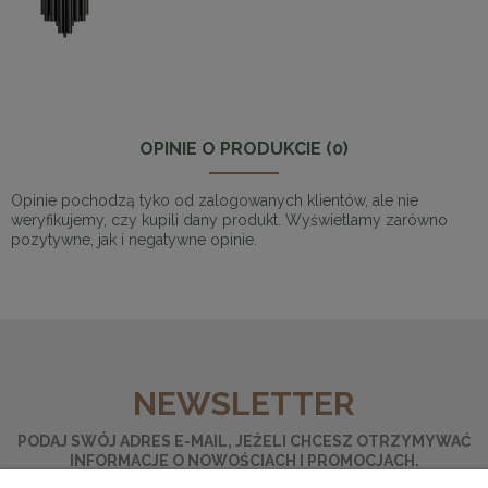
OPINIE O PRODUKCIE (0)
Opinie pochodzą tyko od zalogowanych klientów, ale nie
weryfikujemy, czy kupili dany produkt. Wyświetlamy zarówno
pozytywne, jak i negatywne opinie.
NEWSLETTER
PODAJ SWÓJ ADRES E-MAIL, JEŻELI CHCESZ OTRZYMYWAĆ
INFORMACJE O NOWOŚCIACH I PROMOCJACH.