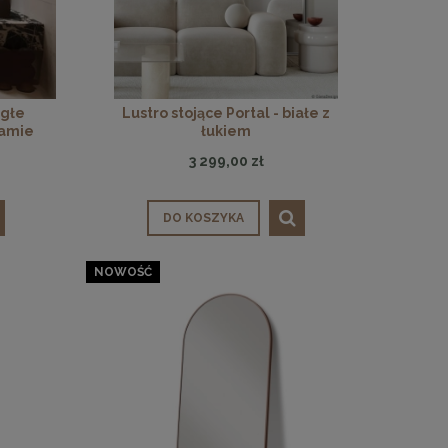
ągłe
Lustro stojące Portal - białe z
ramie
łukiem
3 299,00 zł
DO KOSZYKA
NOWOŚĆ