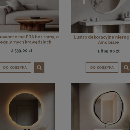
 nowoczesne ERA bez ramy, o
Lustro dekoracyjne niereg
regularnych krawędziach
Amo białe
2 539,00 zł
1 899,00 zł
DO KOSZYKA
DO KOSZYKA