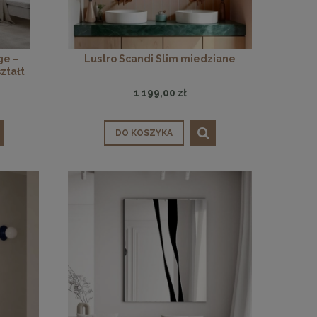
ge –
Lustro Scandi Slim miedziane
ztałt
1 199,00 zł
 30
Panele ścienne tapicerowane 70 x 30
cm + kolory
DO KOSZYKA
48,00 zł
DO KOSZYKA