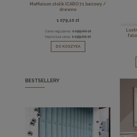
0 marmur /
MaMaison stolik ICARO 71 beżowy /
MaMaison st
drewno
1 079,10 zł
Lust
0 zł
Cena regularna:
1 199,00 zł
Ce
fal
0 zł
Najniższa cena:
1 199,00 zł
Na
DO KOSZYKA
BESTSELLERY