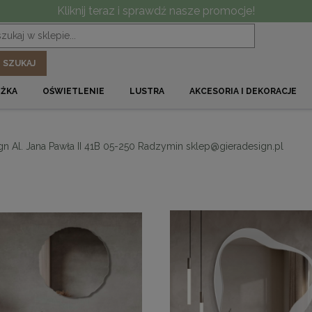
Kliknij teraz i sprawdź nasze promocje!
SZUKAJ
ÓŻKA
OŚWIETLENIE
LUSTRA
AKCESORIA I DEKORACJE
gn Al. Jana Pawła II 41B 05-250 Radzymin sklep@gieradesign.pl