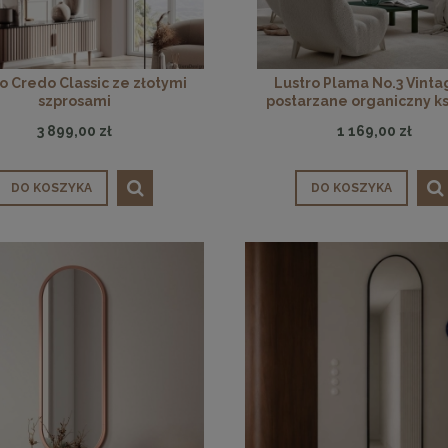
o Credo Classic ze złotymi
Lustro Plama No.3 Vinta
szprosami
postarzane organiczny ks
3 899,00 zł
1 169,00 zł
enne tapicerowane 40 x 30
Panele ścienne tapicerowane 70 x
cm + kolory
cm + kolory
DO KOSZYKA
DO KOSZYKA
48,00 zł
48,00 zł
DO KOSZYKA
DO KOSZYKA