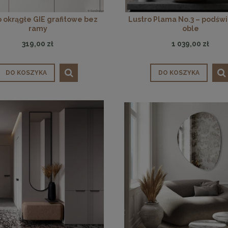
o okrągłe GIE grafitowe bez
Lustro Plama No.3 – podśw
ramy
oble
319,00 zł
1 039,00 zł
DO KOSZYKA
DO KOSZYKA