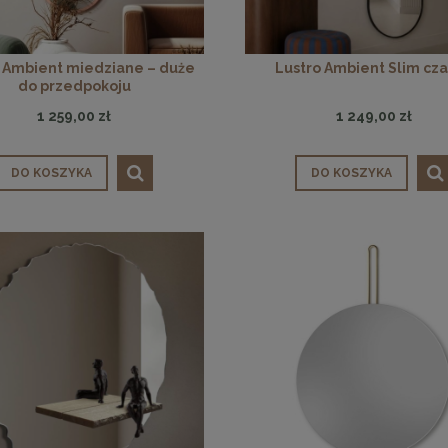
 Ambient miedziane – duże
Lustro Ambient Slim cz
do przedpokoju
1 259,00 zł
1 249,00 zł
DO KOSZYKA
DO KOSZYKA
ąca CHIC-9, biało złota 75
Lampa wisząca CHIC-6, biało złota
cm
cm
1 999,00 zł
1 999,00 zł
DO KOSZYKA
DO KOSZYKA