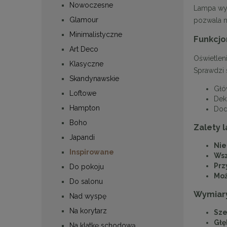
Nowoczesne
Lampa wyr
Glamour
pozwala n
Minimalistyczne
Funkcjo
Art Deco
Oświetlen
Klasyczne
Sprawdzi s
Skandynawskie
Głów
Loftowe
Dek
Hampton
Dod
Boho
Zalety 
Japandi
Nie
Inspirowane
Wsz
Prz
Do pokoju
Moż
Do salonu
Wymiary
Nad wyspę
Na korytarz
Sze
Głę
Na klatkę schodową