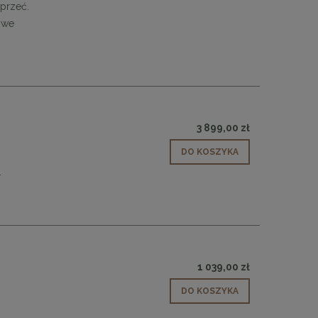
oprzeć.
 we
3 899,00 zł
DO KOSZYKA
.
1 039,00 zł
 30
Panele ścienne tapicerowane 70 x 30
DO KOSZYKA
cm + kolory