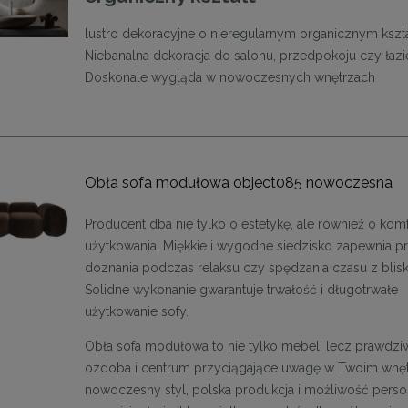
48,00 zł
48,00 zł
lustro dekoracyjne o nieregularnym organicznym kszta
DO KOSZYKA
DO KOSZYKA
Niebanalna dekoracja do salonu, przedpokoju czy łazie
Doskonale wygląda w nowoczesnych wnętrzach
Obła sofa modułowa object085 nowoczesna
Producent dba nie tylko o estetykę, ale również o kom
użytkowania. Miękkie i wygodne siedzisko zapewnia 
doznania podczas relaksu czy spędzania czasu z blisk
Solidne wykonanie gwarantuje trwałość i długotrwałe
użytkowanie sofy.
Obła sofa modułowa to nie tylko mebel, lecz prawdzi
ozdoba i centrum przyciągające uwagę w Twoim wnętr
nowoczesny styl, polska produkcja i możliwość person