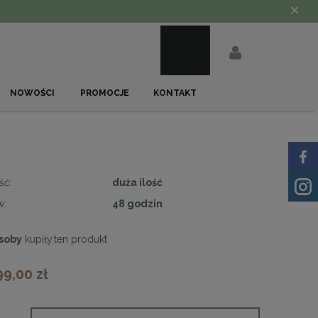
×
NOWOŚCI
PROMOCJE
KONTAKT
ść:
duża ilość
w:
48 godzin
soby
kupiły
ten produkt
99,00 zł