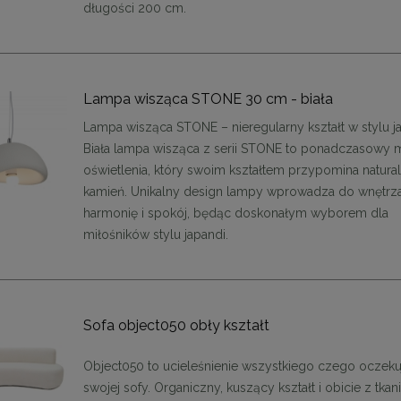
długości 200 cm.
Lampa wisząca STONE 30 cm - biała
Lampa wisząca STONE – nieregularny kształt w stylu j
Biała lampa wisząca z serii STONE to ponadczasowy 
oświetlenia, który swoim kształtem przypomina natura
kamień. Unikalny design lampy wprowadza do wnętrz
harmonię i spokój, będąc doskonałym wyborem dla
 krzesło SHELLY czarne
MaMaison krzesło SHELLY beżow
miłośników stylu japandi.
899,11 zł
899,11 zł
na regularna:
999,01 zł
Cena regularna:
999,01 zł
jniższa cena:
899,11 zł
Najniższa cena:
899,11 zł
Sofa object050 obły kształt
DO KOSZYKA
DO KOSZYKA
Object050 to ucieleśnienie wszystkiego czego oczek
swojej sofy. Organiczny, kuszący kształt i obicie z tkan