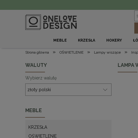
MEBLE
KRZESŁA
HOKERY
Ł
»
»
»
Strona główna
OŚWIETLENIE
Lampy wiszące
Ins
WALUTY
LAMPA W
Wybierz walutę
MEBLE
KRZESŁA
OŚWIETLENIE