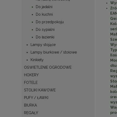
Wys
Do jadalni
Źró
EA
Do kuchni
Gwa
Do przedpokoju
Kol
ser
Do sypialni
Mat
Do łazienki
Sze
Wys
Lampy stojące
Typ
Lampy biurkowe / stołowe
Ilo
Kinkiety
Mo
dłu
OŚWIETLENIE OGRODOWE
Reg
HOKERY
wys
Sto
FOTELE
Mat
STOLIKI KAWOWE
kol
śre
PUFY / ŁAWKI
wys
BIURKA
Wa
pro
REGAŁY