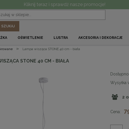
Kliknij teraz i sprawdź nasze promocje!
SZUKAJ
ÓŻKA
OŚWIETLENIE
LUSTRA
AKCESORIA I DEKORACJE
»
pirowane
Lampa wisząca STONE 40 cm - biała
ISZĄCA STONE 40 CM - BIAŁA
Dostępno
Wysyłka 
2
o
7
Cena: