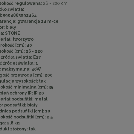
okość regulowana:
26 - 220 cm
dło światła:
N:
5904883092464
rancja:
gwarancja 24 m-ce
or:
biały
ia:
STONE
eriał:
tworzywo
rokość [cm]:
40
okość [cm]:
26 - 220
 źródła światła:
E27
ść źródeł światła:
1
c maksymalna:
40W
gość przewodu [cm]:
200
ulacja wysokości:
tak
okość minimalna [cm]:
35
pień ochrony IP:
IP 20
eriał podsufitki:
metal
or podsufitki:
biały
dnica podsufitki [cm]:
10
okość podsufitki [cm]:
2,5
ga:
2,8 kg
dukt złożony:
tak