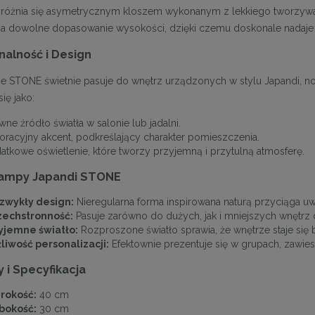
óżnia się asymetrycznym kloszem wykonanym z lekkiego tworzywa w 
a dowolne dopasowanie wysokości, dzięki czemu doskonale nadaje s
nalność i Design
ie STONE świetnie pasuje do wnętrz urządzonych w stylu Japandi,
ię jako:
ne źródło światła w salonie lub jadalni.
oracyjny akcent, podkreślający charakter pomieszczenia.
atkowe oświetlenie, które tworzy przyjemną i przytulną atmosferę.
lampy Japandi STONE
zwykły design:
Nieregularna forma inspirowana naturą przyciąga uw
echstronność:
Pasuje zarówno do dużych, jak i mniejszych wnętrz 
yjemne światło:
Rozproszone światło sprawia, że wnętrze staje się ba
liwość personalizacji:
Efektownie prezentuje się w grupach, zawie
 i Specyfikacja
rokość:
40 cm
bokość:
30 cm