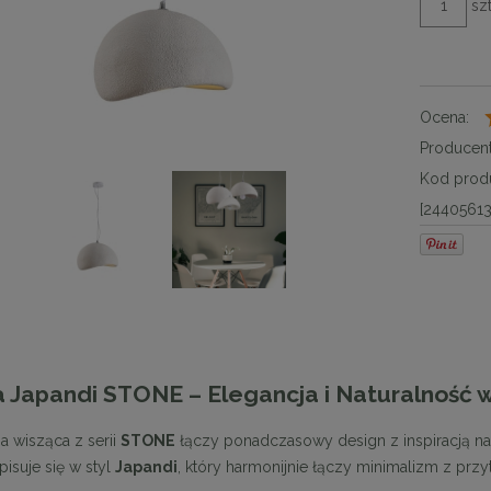
szt
Ocena:
Producent
Kod produ
[24405613
 Japandi STONE – Elegancja i Naturalność 
a wisząca z serii
STONE
łączy ponadczasowy design z inspiracją nat
pisuje się w styl
Japandi
, który harmonijnie łączy minimalizm z przy