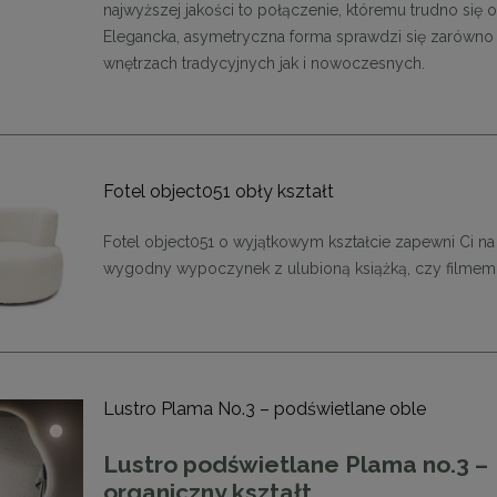
najwyższej jakości to połączenie, któremu trudno się 
Elegancka, asymetryczna forma sprawdzi się zarówno
wnętrzach tradycyjnych jak i nowoczesnych.
Fotel object051 obły kształt
Fotel object051 o wyjątkowym kształcie zapewni Ci na
wygodny wypoczynek z ulubioną książką, czy filmem
Lustro Plama No.3 – podświetlane oble
enne tapicerowane 40 x 30
Panele ścienne tapicerowane 70 x
Lustro podświetlane Plama no.3 –
cm + kolory
cm + kolory
organiczny kształt