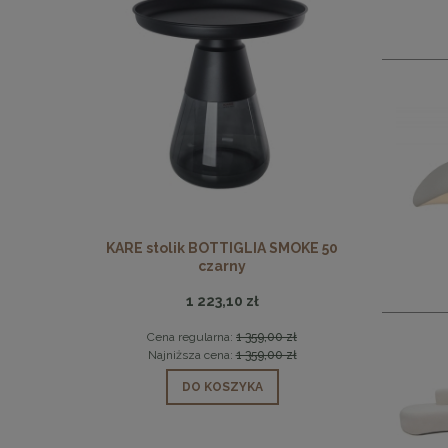
 beżowe
KARE stolik BOTTIGLIA SMOKE 50
MaMaison
czarny
1 223,10 zł
 zł
Cena regularna:
1 359,00 zł
Ce
 zł
Najniższa cena:
1 359,00 zł
Na
DO KOSZYKA