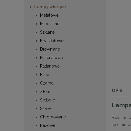
Lampy wiszące
Metalowe
Miedziane
Szklane
Kryształowe
Drewniane
Materiałowe
Rattanowe
Białe
Czarne
OPIS
Złote
Srebrne
Lampa
Szare
Chromowane
Biała lamp
idealnie w
Beżowe