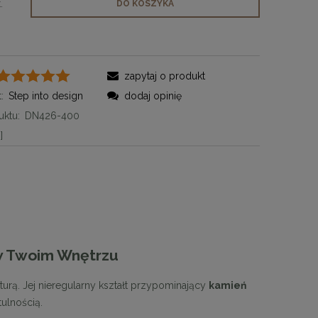
.
DO KOSZYKA
zapytaj o produkt
:
Step into design
dodaj opinię
ktu:
DN426-400
]
w Twoim Wnętrzu
urą. Jej nieregularny kształt przypominający
kamień
tulnością.