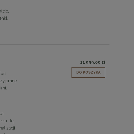
48,00 zł
łcie.
DO KOSZYKA
nki.
11 999,00 zł
DO KOSZYKA
fort
przyjemne
imi.
wa
zu. Jej
alizacji