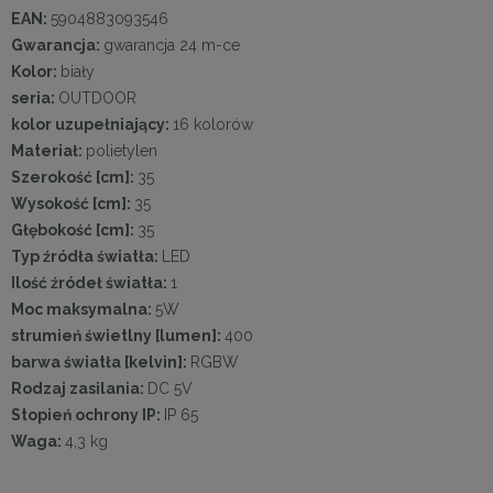
EAN:
5904883093546
Gwarancja:
gwarancja 24 m-ce
Kolor:
biały
seria:
OUTDOOR
kolor uzupełniający:
16 kolorów
Materiał:
polietylen
Szerokość [cm]:
35
Wysokość [cm]:
35
Głębokość [cm]:
35
Typ źródła światła:
LED
Ilość źródeł światła:
1
Moc maksymalna:
5W
strumień świetlny [lumen]:
400
barwa światła [kelvin]:
RGBW
Rodzaj zasilania:
DC 5V
Stopień ochrony IP:
IP 65
Waga:
4,3 kg