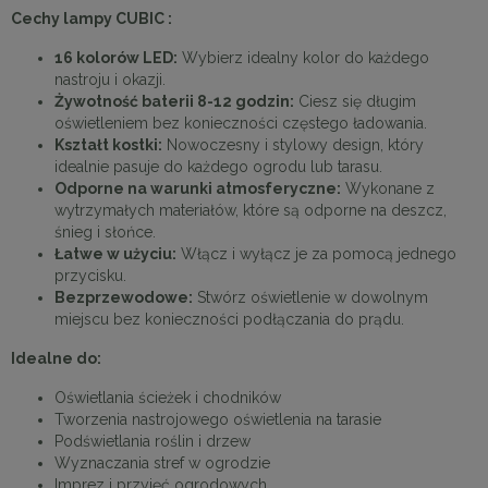
Cechy lampy CUBIC :
16 kolorów LED:
Wybierz idealny kolor do każdego
nastroju i okazji.
Żywotność baterii 8-12 godzin:
Ciesz się długim
oświetleniem bez konieczności częstego ładowania.
Kształt kostki:
Nowoczesny i stylowy design, który
idealnie pasuje do każdego ogrodu lub tarasu.
Odporne na warunki atmosferyczne:
Wykonane z
wytrzymałych materiałów, które są odporne na deszcz,
śnieg i słońce.
Łatwe w użyciu:
Włącz i wyłącz je za pomocą jednego
przycisku.
Bezprzewodowe:
Stwórz oświetlenie w dowolnym
miejscu bez konieczności podłączania do prądu.
Idealne do:
Oświetlania ścieżek i chodników
Tworzenia nastrojowego oświetlenia na tarasie
Podświetlania roślin i drzew
Wyznaczania stref w ogrodzie
Imprez i przyjęć ogrodowych