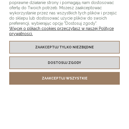
poprawne działanie strony i pomagają nam dostosować
ofertę do Twoich potrzeb. Możesz zaakceptować
wykorzystanie przez nas wszystkich tych plików i przejść
do sklepu lub dostosować użycie plików do swoich
preferencji, wybierając opcję "Dostosuj zgody".
Więcej o plikach cookies przeczytasz w naszej Polityce
prywatności.
O SKLEPIE
ZAAKCEPTUJ TYLKO NIEZBĘDNE
KONTAKT Z NAMI
DOSTOSUJ ZGODY
MOJE KONTO
ZAAKCEPTUJ WSZYSTKIE
PŁATNOŚCI I DOSTAWA
INFORMACJE
POKAŻ PEŁNĄ WERSJĘ STRONY