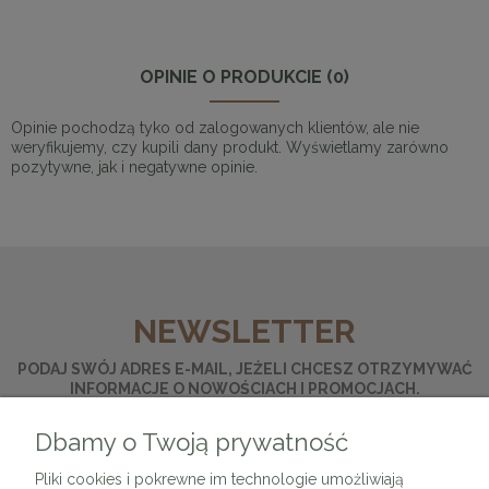
OPINIE O PRODUKCIE (0)
Opinie pochodzą tyko od zalogowanych klientów, ale nie
weryfikujemy, czy kupili dany produkt. Wyświetlamy zarówno
pozytywne, jak i negatywne opinie.
NEWSLETTER
PODAJ SWÓJ ADRES E-MAIL, JEŻELI CHCESZ OTRZYMYWAĆ
INFORMACJE O NOWOŚCIACH I PROMOCJACH.
Dbamy o Twoją prywatność
ZAPISZ SIĘ
Pliki cookies i pokrewne im technologie umożliwiają