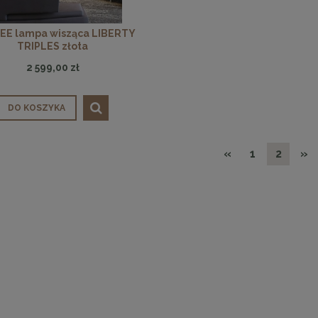
DO KOSZYKA
DO KOSZYKA
E lampa wisząca LIBERTY
TRIPLES złota
2 599,00 zł
DO KOSZYKA
«
1
2
»