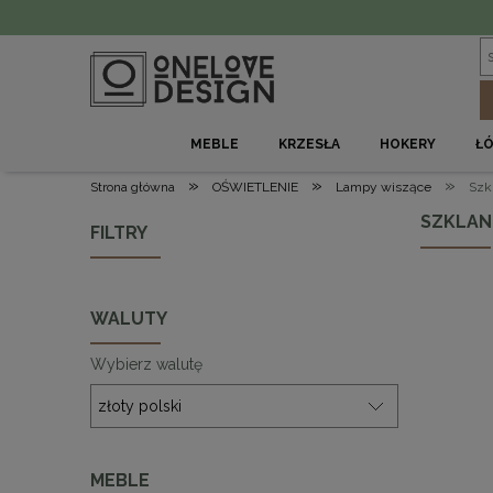
MEBLE
KRZESŁA
HOKERY
Ł
»
»
»
Strona główna
OŚWIETLENIE
Lampy wiszące
Szk
SZKLAN
FILTRY
WALUTY
Wybierz walutę
MEBLE