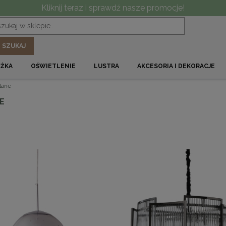
Kliknij teraz i sprawdź nasze promocje!
SZUKAJ
ÓŻKA
OŚWIETLENIE
LUSTRA
AKCESORIA I DEKORACJE
lane
E