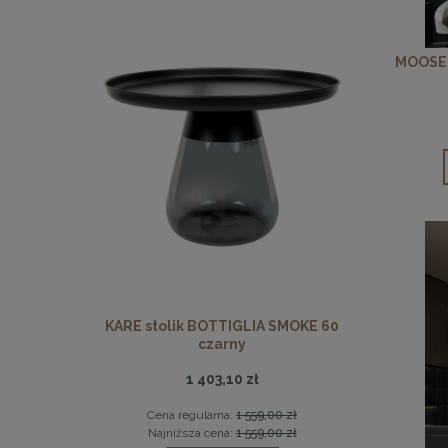
MOOSEE
Y czarne
KARE stolik BOTTIGLIA SMOKE 60
MaMaison st
czarny
1 403,10 zł
 zł
Cena regularna:
1 559,00 zł
Ce
 zł
Najniższa cena:
1 559,00 zł
Na