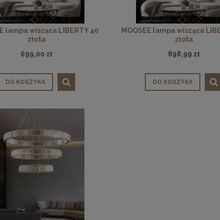
 lampa wisząca LIBERTY 40
MOOSEE lampa wisząca LIB
złota
złota
699,00 zł
898,99 zł
DO KOSZYKA
DO KOSZYKA
olik LEONARDO 39 czarny /
MaMaison stolik RAGNO 50 marmu
złoty
drewno
899,11 zł
989,11 zł
na regularna:
999,01 zł
Cena regularna:
1 099,01 zł
jniższa cena:
899,11 zł
Najniższa cena:
1 099,01 zł