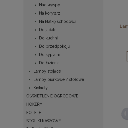
Nad wyspę
Na korytarz
Na klatkę schodową
Lam
Do jadalni
Do kuchni
Do przedpokoju
Do sypialni
Do łazienki
Lampy stojące
Lampy biurkowe / stołowe
Kinkiety
OŚWIETLENIE OGRODOWE
HOKERY
FOTELE
STOLIKI KAWOWE