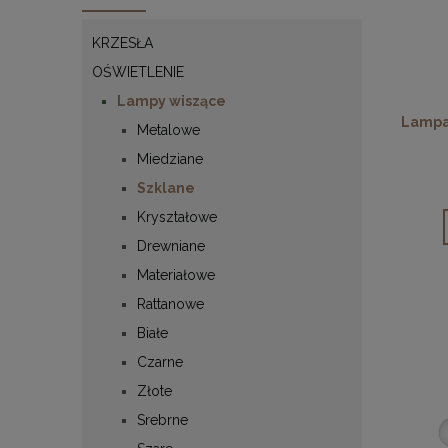
KRZESŁA
OŚWIETLENIE
Lampy wiszące
Lampa 
Metalowe
Miedziane
Szklane
Kryształowe
Drewniane
Materiałowe
Rattanowe
Białe
Czarne
Złote
Srebrne