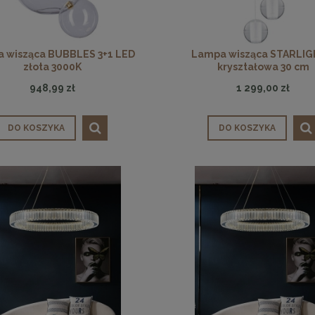
 wisząca BUBBLES 3+1 LED
Lampa wisząca STARLIG
złota 3000K
kryształowa 30 cm
948,99 zł
1 299,00 zł
DO KOSZYKA
DO KOSZYKA