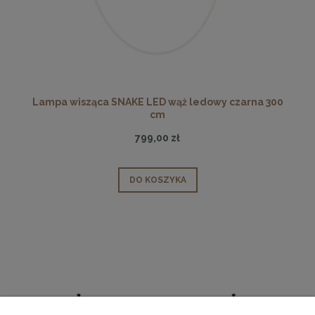
Lampa wisząca SNAKE LED wąż ledowy czarna 300
cm
799,00 zł
DO KOSZYKA