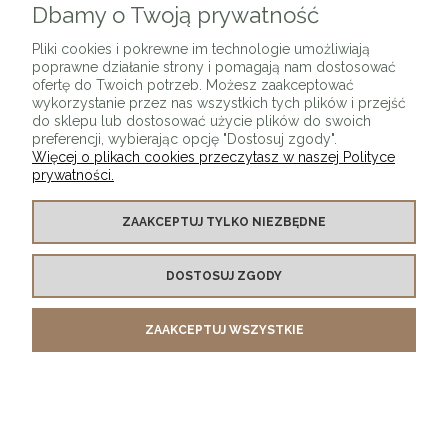
Dbamy o Twoją prywatność
Pliki cookies i pokrewne im technologie umożliwiają
poprawne działanie strony i pomagają nam dostosować
ofertę do Twoich potrzeb. Możesz zaakceptować
wykorzystanie przez nas wszystkich tych plików i przejść
do sklepu lub dostosować użycie plików do swoich
preferencji, wybierając opcję "Dostosuj zgody".
Więcej o plikach cookies przeczytasz w naszej Polityce
prywatności.
Lampa wisząca SNAKE LED wąż ledowy czarna 400
ZAAKCEPTUJ TYLKO NIEZBĘDNE
cm
999,01 zł
DOSTOSUJ ZGODY
DO KOSZYKA
ZAAKCEPTUJ WSZYSTKIE