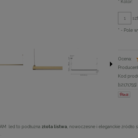
*
Kolor:
szt
*
- Pole 
Ocena:
Producent
Kod produ
[12171755]
AM led to podłużna
złota listwa
, nowoczesne i eleganckie źródło ś
.