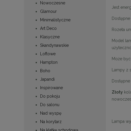
Nowoczesne
Jest ener
Glamour
Dostępne 
Minimalistyczne
Art Deco
Rozeta um
Klasyczne
Model lam
Skandynawskie
użyteczno
Loftowe
Może być 
Hampton
Lampy z s
Boho
Japandi
Dostępne 
Inspirowane
Złoty
kolo
Do pokoju
nowoczes
Do salonu
Nad wyspę
Lampa wyp
Na korytarz
Na klatkę schodową