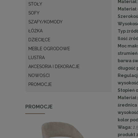
Materiał
STOŁY
Materiał
SOFY
Szerokoś
SZAFY/KOMODY
Wysokość
ŁÓŻKA
Typ źródł
Ilość źró
DZIECIĘCE
Moc mak
MEBLE OGRODOWE
strumień
LUSTRA
barwa świ
AKCESORIA I DEKORACJE
długość 
Regulacj
NOWOŚCI
wysokość
PROMOCJE
Stopień o
Materiał 
średnica 
PROMOCJE
wysokość 
kolor pod
Waga:
2,
produkt 