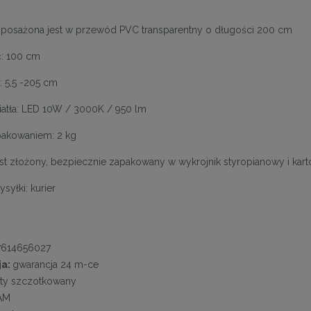
osażona jest w przewód PVC transparentny o długości 200 cm
: 100 cm
 5,5 -205 cm
iatła: LED 10W / 3000K / 950 lm
akowaniem: 2 kg
est złożony, bezpiecznie zapakowany w wykrojnik styropianowy i kart
syłki: kurier
7614656027
ja:
gwarancja 24 m-ce
oty szczotkowany
AM