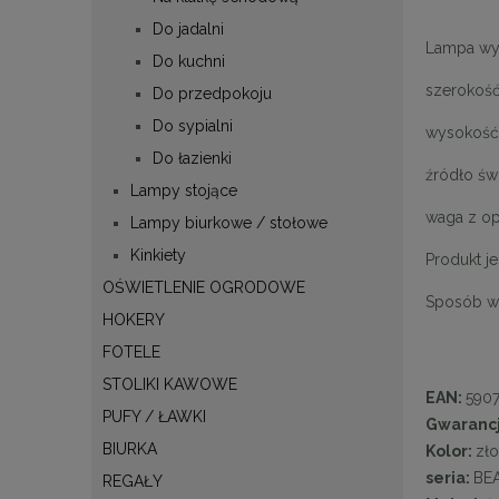
Do jadalni
Lampa wyp
Do kuchni
szerokość
Do przedpokoju
Do sypialni
wysokość:
Do łazienki
źródło św
Lampy stojące
waga z op
Lampy biurkowe / stołowe
Kinkiety
Produkt j
OŚWIETLENIE OGRODOWE
Sposób wy
HOKERY
FOTELE
STOLIKI KAWOWE
EAN:
590
PUFY / ŁAWKI
Gwaranc
BIURKA
Kolor:
zł
seria:
BE
REGAŁY