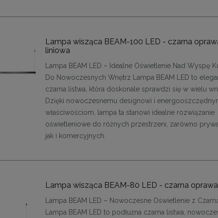
48,00 zł
48,00 zł
DO KOSZYKA
DO KOSZYKA
Lampa wisząca BEAM-100 LED - czarna opraw
liniowa
Lampa BEAM LED – Idealne Oświetlenie Nad Wyspę K
Do Nowoczesnych Wnętrz Lampa BEAM LED to elega
czarna listwa, która doskonale sprawdzi się w wielu wn
Dzięki nowoczesnemu designowi i energooszczędn
właściwościom, lampa ta stanowi idealne rozwiązanie
oświetleniowe do różnych przestrzeni, zarówno prywa
jak i komercyjnych.
Lampa wisząca BEAM-80 LED - czarna oprawa 
Lampa BEAM LED – Nowoczesne Oświetlenie z Czarną
Lampa BEAM LED to podłużna czarna listwa, nowoczes