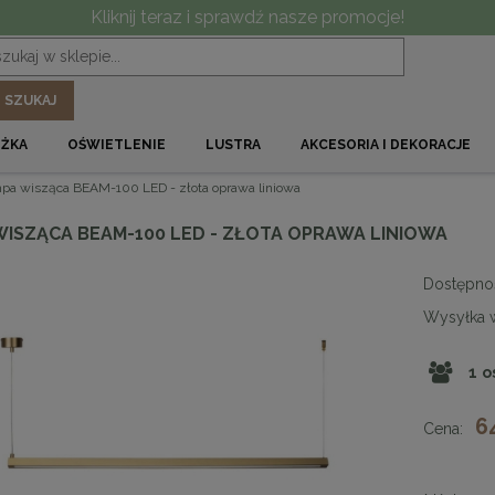
Kliknij teraz i sprawdź nasze promocje!
SZUKAJ
ÓŻKA
OŚWIETLENIE
LUSTRA
AKCESORIA I DEKORACJE
pa wisząca BEAM-100 LED - złota oprawa liniowa
WISZĄCA BEAM-100 LED - ZŁOTA OPRAWA LINIOWA
Dostępno
Wysyłka 
1
o
6
Cena: