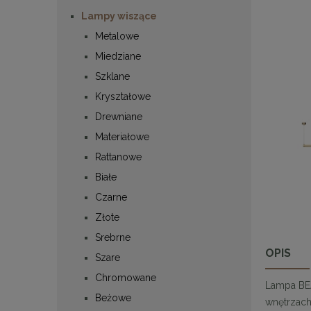
Lampy wiszące
Metalowe
Miedziane
Szklane
Kryształowe
Drewniane
Materiałowe
Rattanowe
Białe
Czarne
Złote
Srebrne
OPIS
Szare
Chromowane
Lampa BE
Beżowe
wnętrzach