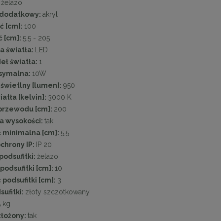
:
żelazo
 dodatkowy:
akryl
ć [cm]:
100
 [cm]:
5,5 - 205
a światła:
LED
deł światła:
1
symalna:
10W
 świetlny [lumen]:
950
atła [kelvin]:
3000 K
przewodu [cm]:
200
a wysokości:
tak
 minimalna [cm]:
5,5
chrony IP:
IP 20
podsufitki:
żelazo
podsufitki [cm]:
10
podsufitki [cm]:
3
sufitki:
złoty szczotkowany
5 kg
złożony:
tak