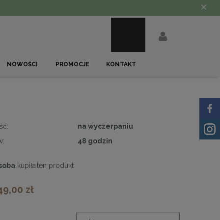
×
NOWOŚCI
PROMOCJE
KONTAKT
ść:
na wyczerpaniu
w:
48 godzin
soba
kupiła
ten produkt
49,00 zł