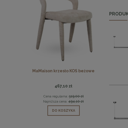
PRODUK
 beżowy /
MaMaison krzesło KOS beżowe
Stolik kaw
467,10 zł
0 zł
Cena regularna:
519,00 zł
Cen
0 zł
Najniższa cena:
494,10 zł
Naj
DO KOSZYKA