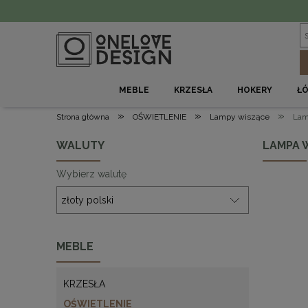
MEBLE
KRZESŁA
HOKERY
Ł
»
»
»
Strona główna
OŚWIETLENIE
Lampy wiszące
Lam
WALUTY
LAMPA 
Wybierz walutę
MEBLE
KRZESŁA
OŚWIETLENIE