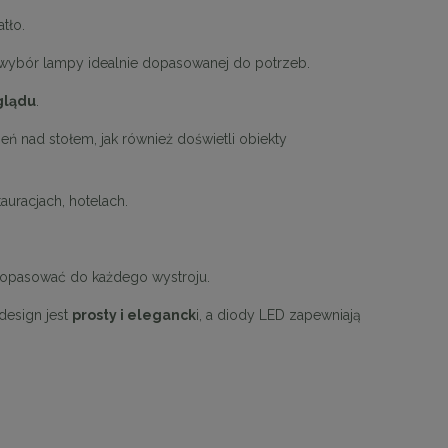
tło.
 wybór lampy idealnie dopasowanej do potrzeb.
glądu
.
 nad stołem, jak również doświetli obiekty
uracjach, hotelach.
dopasować do każdego wystroju.
design jest
prosty i eleganck
i, a diody LED zapewniają