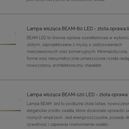
Lampa wisząca BEAM-80 LED - złota oprawa l
BEAM LED to liniowa oprawa oświetleniowa w wykońc
złotym, zaprojektowana z myślą o zastosowaniach
mieszkaniowych oraz komercyjnych. Minimalistyczna,
forma oraz niesymetrycznie umieszczona rozeta nadaj
nowoczesny, architektoniczny charakter.
Lampa wisząca BEAM-120 LED - złota oprawa 
Lampa BEAM led to podłużna złota listwa, nowoczesn
eleganckie źródło światła, które doskonale sprawdzi s
enne tapicerowane 40 x 30
Panele ścienne tapicerowane 70 x
różnych wnętrzach. Jest energooszczędna, posiada d
cm + kolory
cm + kolory
żywotność i zapewnia równomierne światło.