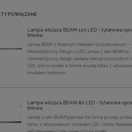
TY POWIĄZANE
Lampa wisząca BEAM-120 LED - tytanowa op
liniowa
Lampa BEAM z Srebrnym Metalem Szczotkowanym –
Minimalistyczny Design z LED Lampa z serii BEAM to
minimalistyczny design zasilany energooszczędnym 
LED. Jest to model w formie prostej listwy z wbudo
modułem ledowym.
owy VERO marmurowy 60 cm
MaMaison stolik LEONARDO 39 czar
złoty
1 979,09 zł
899,11 zł
a regularna:
2 198,99 zł
Cena regularna:
999,01 zł
Lampa wisząca BEAM-80 LED - tytanowa opr
niższa cena:
2 198,99 zł
Najniższa cena:
899,11 zł
liniowa
DO KOSZYKA
DO KOSZYKA
Lampa z serii BEAM tytanowa ma formę prostej, podłu
listwy z wbudowanym modułem LED. Cechą charakte
jest niesymetrycznie umieszczona rozeta.