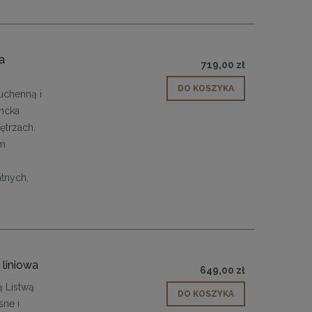
48,00 zł
DO KOSZYKA
a
719,00 zł
DO KOSZYKA
uchenną i
ncka
ętrzach.
ym
tnych,
liniowa
649,00 zł
 Listwą
DO KOSZYKA
ne i