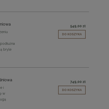
iniowa
549,00 zł
zeniu
DO KOSZYKA
 podłużna
ą bryle
liniowa
749,00 zł
e i
DO KOSZYKA
ię w
 30
Panele ścienne tapicerowane 70 x 30
ługą
cm + kolory