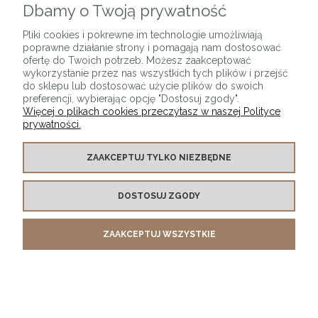
Dbamy o Twoją prywatność
Lampa wisząca MOBILE biała 38 cm
Pliki cookies i pokrewne im technologie umożliwiają
poprawne działanie strony i pomagają nam dostosować
999,01 zł
ofertę do Twoich potrzeb. Możesz zaakceptować
wykorzystanie przez nas wszystkich tych plików i przejść
DO KOSZYKA
do sklepu lub dostosować użycie plików do swoich
preferencji, wybierając opcję "Dostosuj zgody".
Więcej o plikach cookies przeczytasz w naszej Polityce
prywatności.
ZAAKCEPTUJ TYLKO NIEZBĘDNE
DOSTOSUJ ZGODY
Kinkiet ścienny B12 Biała kula szklana
ZAAKCEPTUJ WSZYSTKIE
499,00 zł
DO KOSZYKA