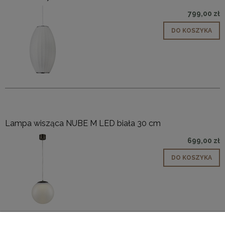
799,00 zł
DO KOSZYKA
Lampa wisząca NUBE M LED biała 30 cm
699,00 zł
DO KOSZYKA