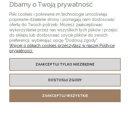
DO KOSZYKA
Dbamy o Twoją prywatność
Pliki cookies i pokrewne im technologie umożliwiają
poprawne działanie strony i pomagają nam dostosować
ofertę do Twoich potrzeb. Możesz zaakceptować
wykorzystanie przez nas wszystkich tych plików i przejść
do sklepu lub dostosować użycie plików do swoich
preferencji, wybierając opcję "Dostosuj zgody".
Więcej o plikach cookies przeczytasz w naszej Polityce
prywatności.
Krzesło welurowe Luksi złota podstawa + kolory
ZAAKCEPTUJ TYLKO NIEZBĘDNE
1 520,00 zł
DO KOSZYKA
DOSTOSUJ ZGODY
ZAAKCEPTUJ WSZYSTKIE
Krzesło welurowe Luksi złota podstawa + kolory