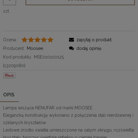
szt.
Ocena:
zapytaj o produkt
Producent:
Moosee
dodaj opinię
Kod produktu:
MSE010100125
[13209080]
OPIS
Lampa wisząca NENUFAR od marki MOOSEE.
Elegancką konstrukcję wykonano z połączenia stali nierdzewnej i
szklanych kryształów.
Ledowe źródło światła umieszczone na całym okręgu, rozświetla
kryształy, tworząc świetlne refleksy o ciepłej barwie.