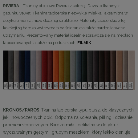
RIVIERA
- Tkaniny obiciowe Riviera z kolekcji Davis to tkaniny z
gatunku velvet. Tkanina tapicerska niezwykle miękka i aksamitna w
dotyku o niemal niewidocznej strukturze. Materiały tapicerskie z tej
kolekcji są bardzo wytrzymała na ścieranie a także bardzo łatwe w
utrzymaniu. Prezentowany materiał idealnie sprawdza się na meblach
tapicerowanych a także na poduszkach.
FILMIK
KRONOS/PAROS
-Tkanina tapicerska typu plusz, do klasycznych,
jak i nowoczesnych obić. Odporna na ścierania, pilling i działanie
promieni słonecznych. Bardzo miła i delikatna w dotyku z
wyczuwalnym gęstym i grubym meszkiem, który lekko cieniuje