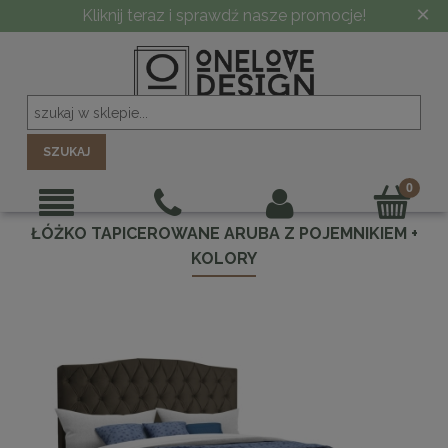
×
-10% PRZY ZAMÓWIENIU POWYŻEJ 5000 ZŁ
SZUKAJ
ŁÓŻKO TAPICEROWANE ARUBA Z POJEMNIKIEM +
KOLORY