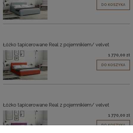
DO KOSZYKA
Łóżko tapicerowane Real z pojemnikiem/ velvet
1 770,00 zł
DO KOSZYKA
Łóżko tapicerowane Real z pojemnikiem/ velvet
1 770,00 zł
DO KOSZYKA