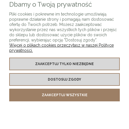
Dbamy o Twoją prywatność
Pliki cookies i pokrewne im technologie umożliwiają
poprawne działanie strony i pomagają nam dostosować
ofertę do Twoich potrzeb. Możesz zaakceptować
wykorzystanie przez nas wszystkich tych plików i przejść
Łóżko tapicerowane MIMORI złote nóżki + kolory
do sklepu lub dostosować użycie plików do swoich
preferencji, wybierając opcję "Dostosuj zgody".
2 099,00 zł
Więcej o plikach cookies przeczytasz w naszej Polityce
prywatności.
DO KOSZYKA
ZAAKCEPTUJ TYLKO NIEZBĘDNE
DOSTOSUJ ZGODY
Łóżko tapicerowane LAPEME bez zagłówka + kolory
ZAAKCEPTUJ WSZYSTKIE
1 270,00 zł
DO KOSZYKA