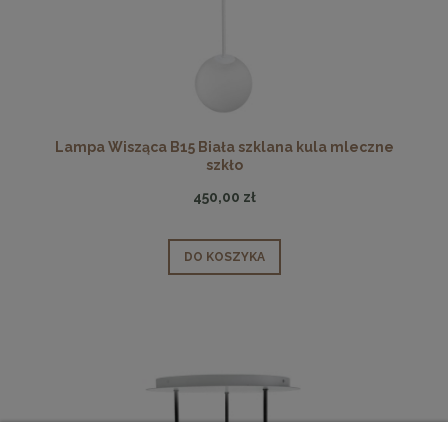
Lampa Wisząca B15 Biała szklana kula mleczne
szkło
450,00 zł
DO KOSZYKA