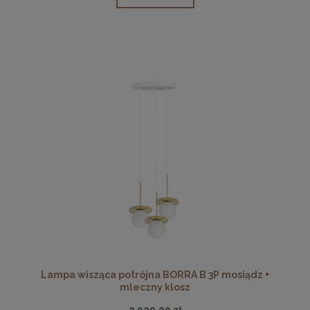
Lampa wisząca potrójna BORRA B 3P mosiądz +
mleczny klosz
2 029,00 zł