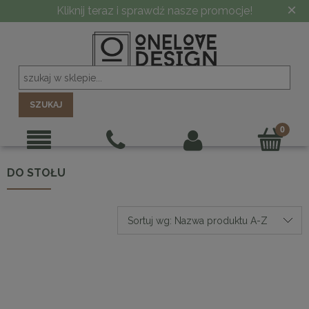
×
Kliknij teraz i sprawdź nasze promocje!
SZUKAJ
DO STOŁU
Sortuj wg:
Nazwa produktu A-Z