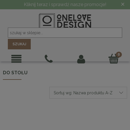
×
Kliknij teraz i sprawdź nasze promocje!
SZUKAJ
DO STOŁU
Sortuj wg:
Nazwa produktu A-Z