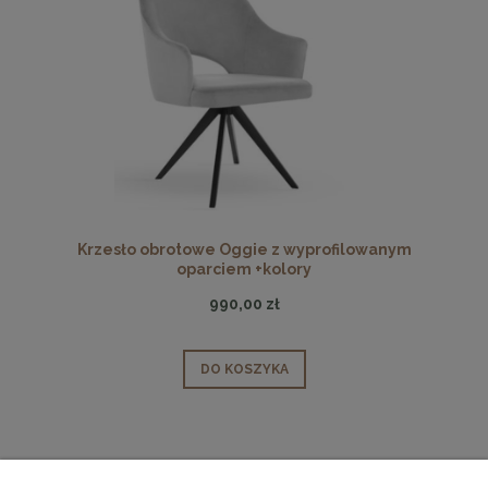
Krzesło obrotowe Oggie z wyprofilowanym
oparciem +kolory
990,00 zł
DO KOSZYKA