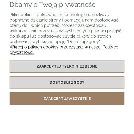
Dbamy o Twoją prywatność
Pliki cookies i pokrewne im technologie umożliwiają
poprawne działanie strony i pomagają nam dostosować
ofertę do Twoich potrzeb. Możesz zaakceptować
wykorzystanie przez nas wszystkich tych plików i przejść
do sklepu lub dostosować użycie plików do swoich
preferencji, wybierając opcję "Dostosuj zgody".
Więcej o plikach cookies przeczytasz w naszej Polityce
prywatności.
ZAAKCEPTUJ TYLKO NIEZBĘDNE
DOSTOSUJ ZGODY
KRZESŁO OGGIE B GRAFITOWE/ NOGI CZARNE /
tkanina
ZAAKCEPTUJ WSZYSTKIE
850,00 zł
DO KOSZYKA