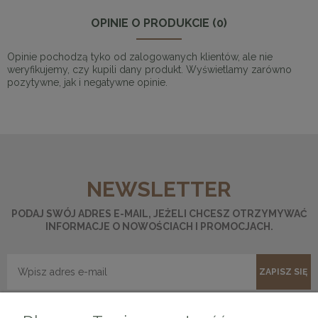
OPINIE O PRODUKCIE (0)
Opinie pochodzą tyko od zalogowanych klientów, ale nie
weryfikujemy, czy kupili dany produkt. Wyświetlamy zarówno
pozytywne, jak i negatywne opinie.
NEWSLETTER
PODAJ SWÓJ ADRES E-MAIL, JEŻELI CHCESZ OTRZYMYWAĆ
INFORMACJE O NOWOŚCIACH I PROMOCJACH.
ZAPISZ SIĘ