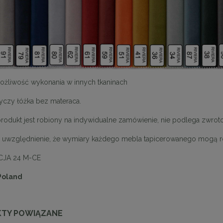
możliwość wykonania w innych tkaninach
yczy łóżka bez materaca.
rodukt jest robiony na indywidualne zamówienie, nie podlega zwro
 uwzględnienie, że wymiary każdego mebla tapicerowanego mogą róż
JA 24 M-CE
enne tapicerowane 40 x 30
Panele ścienne tapicerowane 70 x
 Poland
cm + kolory
cm + kolory
48,00 zł
48,00 zł
DO KOSZYKA
DO KOSZYKA
TY POWIĄZANE