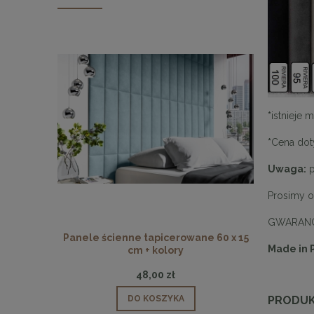
*
istnieje 
*
Cena dot
Uwaga:
p
Prosimy o
GWARANC
Panele ścienne tapicerowane 60 x 15
Panele ści
Made in
cm + kolory
48,00 zł
DO KOSZYKA
PRODUK