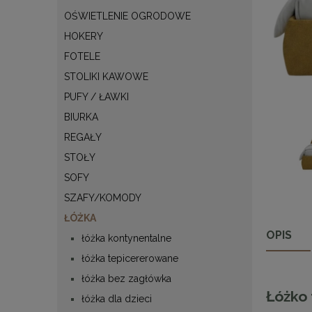
OŚWIETLENIE OGRODOWE
HOKERY
FOTELE
STOLIKI KAWOWE
PUFY / ŁAWKI
BIURKA
REGAŁY
STOŁY
SOFY
SZAFY/KOMODY
ŁÓŻKA
OPIS
łóżka kontynentalne
łóżka tepicererowane
łóżka bez zagłówka
Łóżko
łóżka dla dzieci