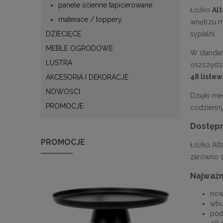
panele ścienne tapicerowane
Łóżko
Al
materace / toppery
wnętrzu m
sypialni.
DZIECIĘCE
MEBLE OGRODOWE
W standar
LUSTRA
oszczędza
48 listew
AKCESORIA I DEKORACJE
NOWOŚCI
Dzięki me
PROMOCJE
codzienn
Dostępn
PROMOCJE
Łóżko Alt
zarówno do
Najważn
now
wbu
pod