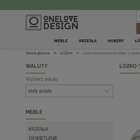
MEBLE
KRZESŁA
HOKERY
Ł
»
»
Strona główna
ŁÓŻKA
Łóżko tapicerowane Altan z zao
WALUTY
ŁÓŻKO 
Wybierz walutę
MEBLE
KRZESŁA
OŚWIETLENIE