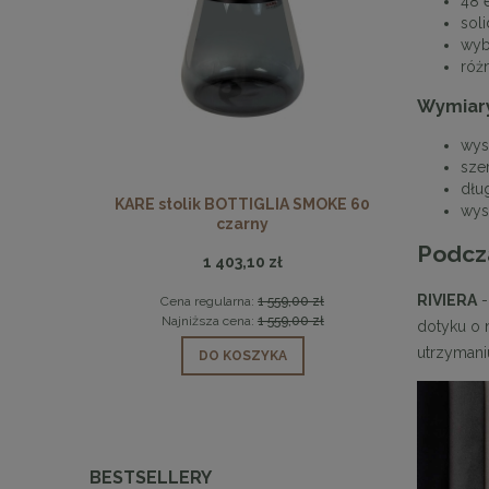
48 e
soli
wybó
róż
Wymiary
wys
sze
dłu
Y czarne
KARE stolik BOTTIGLIA SMOKE 60
MaMaiso
wys
czarny
Podcz
1 403,10 zł
RIVIERA
-
 zł
Cena regularna:
1 559,00 zł
Ce
 zł
Najniższa cena:
1 559,00 zł
Na
dotyku o n
utrzymani
DO KOSZYKA
BESTSELLERY