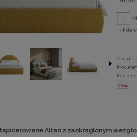
*
Nazwa i 
szt
*
- Pole 
Ocena:
Producent
Kod produ
 tapicerowane Altan z zaokrąglonym wezgło