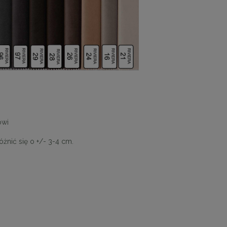
towi
nić się o +/- 3-4 cm.
 30
Panele ścienne tapicerowane 70 x 30
cm + kolory
48,00 zł
DO KOSZYKA