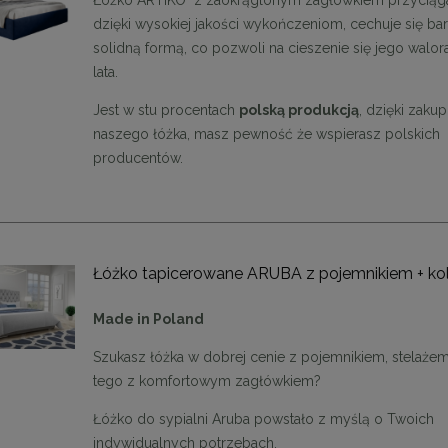
Łóżko ARTIKO z zaokrąglonym zagłówkiem
przyciąg
cm
cm
dzięki wysokiej jakości wykończeniom, cechuje się ba
1 999,00 zł
1 999,00 zł
solidną formą, co pozwoli na cieszenie się jego walo
lata.
DO KOSZYKA
DO KOSZYKA
Jest w stu procentach
polską produkcją
, dzięki zaku
naszego łóżka, masz pewność że wspierasz polskich
producentów.
Łóżko tapicerowane ARUBA z pojemnikiem + ko
Made in Poland
Szukasz łóżka w dobrej cenie z pojemnikiem, stelażem
tego z komfortowym zagłówkiem?
Łóżko do sypialni Aruba powstało z myślą o Twoich
indywidualnych potrzebach.