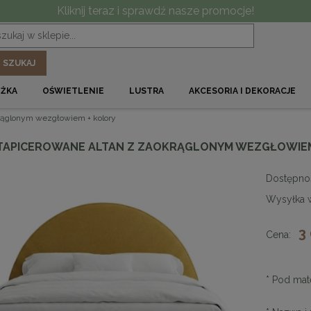
Kliknij teraz i sprawdź nasze promocje!
SZUKAJ
ÓŻKA
OŚWIETLENIE
LUSTRA
AKCESORIA I DEKORACJE
krąglonym wezgłowiem + kolory
TAPICEROWANE ALTAN Z ZAOKRĄGLONYM WEZGŁOWIEM
Dostępno
Wysyłka 
3
Cena:
*
Pod mate