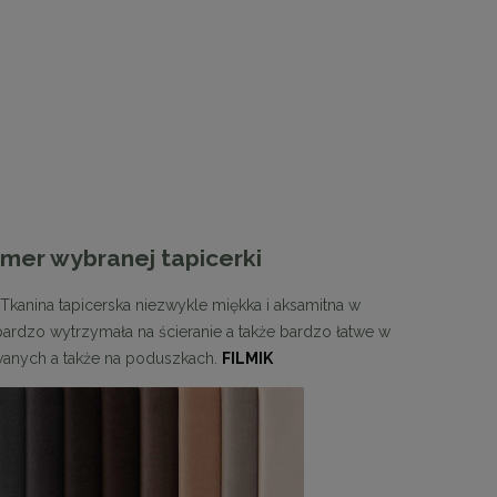
y /
MaMaison krzesło KOS beżowe
KARE stolik BOT
cza
mer wybranej tapicerki
467,10 zł
1 223
. Tkanina tapicerska niezwykle miękka i aksamitna w
Cena regularna:
519,00 zł
Cena regular
Najniższa cena:
494,10 zł
Najniższa cen
ą bardzo wytrzymała na ścieranie a także bardzo łatwe w
owanych a także na poduszkach.
FILMIK
DO KOSZYKA
DO KO