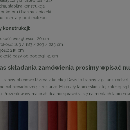
lastycznych listew (24 + 24)
dna, stabilna konstrukcja
r koloru i tkaniny tapicerki
ne rozmiary pod materac
 konstrukcji:
okość wezgłowia: 120 cm
rokość: 163 / 183 / 203 / 223 cm
gość: 219 cm
n krzesło TOMI brązowe
MaMaison stolik ROLLING 35 czarn
okość bazy od podłogi: 41 cm
drewno
as składania zamówienia prosimy wpisać nu
719,10 zł
764,10 zł
 Tkaniny obiciowe Riviera z kolekcji Davis to tkaniny z gatunku velvet
na regularna:
799,00 zł
Cena regularna:
849,00 zł
jniższa cena:
719,10 zł
Najniższa cena:
849,00 zł
iemal niewidocznej strukturze. Materiały tapicerskie z tej kolekcji s
u. Prezentowany materiał idealnie sprawdza się na meblach tapicer
DO KOSZYKA
DO KOSZYKA