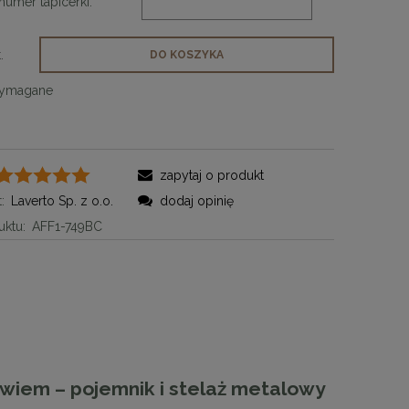
numer tapicerki:
.
DO KOSZYKA
wymagane
zapytaj o produkt
:
Laverto Sp. z o.o.
dodaj opinię
ktu:
AFF1-749BC
wiem – pojemnik i stelaż metalowy