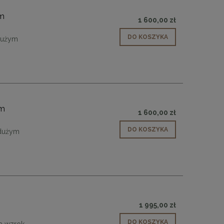
em
1 600,00 zł
DO KOSZYKA
 dużym
em
1 600,00 zł
DO KOSZYKA
 dużym
1 995,00 zł
 90
Lampa wisząca CHIC-1 biało złota, 20
Lampa wisząca CHIC
DO KOSZYKA