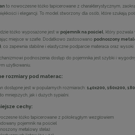
tan
to nowoczesne łóżko tapicerowane z charakterystycznym, zaokrą
iękkości i elegancji. To model stworzony dla osób, które szukają p
dzie łóżko wyposażone jest w
pojemnik na pościel
, który pozwala
jąc miejsce w szafie. Dodatkowo zastosowano
podnoszony metalow
)
, co zapewnia stabilne i elastyczne podparcie materaca oraz wysoki
chanizmowi podnoszenia dostęp do pojemnika jest szybki i wygodny,
ym użytkowaniu.
e rozmiary pod materac:
an dostępne jest w popularnych rozmiarach:
140x200, 160x200, 18
 mniejszych, jak i dużych sypialni.
iejsze cechy:
oczesne łóżko tapicerowane z półokrągłym wezgłowiem
dowany pojemnik na pościel
noszony metalowy stelaż