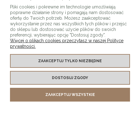
ZAPISZ SIĘ
Pliki cookies i pokrewne im technologie umożliwiają
poprawne działanie strony i pomagają nam dostosować
ofertę do Twoich potrzeb. Możesz zaakceptować
wykorzystanie przez nas wszystkich tych plików i przejść
do sklepu lub dostosować użycie plików do swoich
preferencji, wybierając opcję "Dostosuj zgody".
Więcej o plikach cookies przeczytasz w naszej Polityce
prywatności.
O SKLEPIE
ZAAKCEPTUJ TYLKO NIEZBĘDNE
KONTAKT Z NAMI
DOSTOSUJ ZGODY
MOJE KONTO
ZAAKCEPTUJ WSZYSTKIE
PŁATNOŚCI I DOSTAWA
INFORMACJE