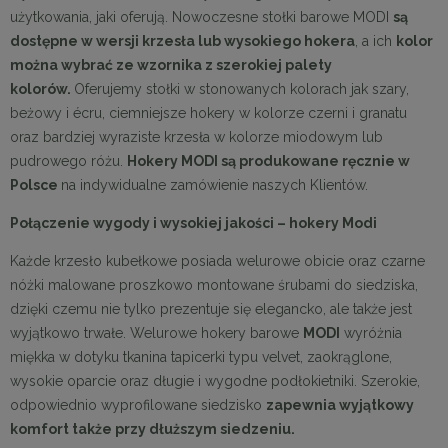
użytkowania, jaki oferują. Nowoczesne stołki barowe MODI
są
dostępne w wersji krzesła lub wysokiego hokera
, a ich
kolor
można wybrać ze wzornika z szerokiej palety
kolorów.
Oferujemy stołki w stonowanych kolorach jak szary,
beżowy i écru, ciemniejsze hokery w kolorze czerni i granatu
oraz bardziej wyraziste krzesła w kolorze miodowym lub
pudrowego różu.
Hokery MODI są produkowane ręcznie w
Polsce
na indywidualne zamówienie naszych Klientów.
Połączenie wygody i wysokiej jakości – hokery Modi
Każde krzesło kubełkowe posiada welurowe obicie oraz czarne
nóżki malowane proszkowo montowane śrubami do siedziska,
dzięki czemu nie tylko prezentuje się elegancko, ale także jest
wyjątkowo trwałe. Welurowe hokery barowe
MODI
wyróżnia
miękka w dotyku tkanina tapicerki typu velvet, zaokrąglone,
wysokie oparcie oraz długie i wygodne podłokietniki. Szerokie,
odpowiednio wyprofilowane siedzisko
zapewnia wyjątkowy
komfort także przy dłuższym siedzeniu.