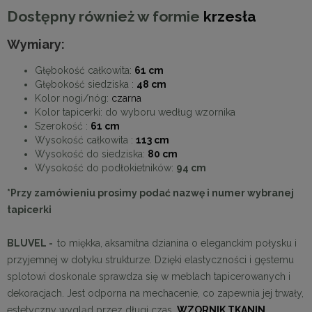
Dostępny również w formie
krzesła
Wymiary:
Głębokość całkowita:
61 cm
Głębokość siedziska :
48 cm
Kolor nogi/nóg:
czarna
Kolor tapicerki: do wyboru według wzornika
Szerokość :
61 cm
Wysokość całkowita :
113 cm
Wysokość do siedziska:
80 cm
Wysokość do podłokietników:
94 cm
*Przy zamówieniu prosimy podać nazwę i numer wybranej
tapicerki
BLUVEL -
to miękka, aksamitna dzianina o eleganckim połysku i
przyjemnej w dotyku strukturze. Dzięki elastyczności i gęstemu
splotowi doskonale sprawdza się w meblach tapicerowanych i
dekoracjach. Jest odporna na mechacenie, co zapewnia jej trwały,
estetyczny wygląd przez długi czas.
WZORNIK TKANIN