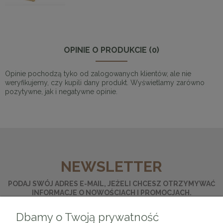
OPINIE O PRODUKCIE (0)
Opinie pochodzą tyko od zalogowanych klientów, ale nie
weryfikujemy, czy kupili dany produkt. Wyświetlamy zarówno
pozytywne, jak i negatywne opinie.
NEWSLETTER
PODAJ SWÓJ ADRES E-MAIL, JEŻELI CHCESZ OTRZYMYWAĆ
INFORMACJE O NOWOŚCIACH I PROMOCJACH.
Dbamy o Twoją prywatność