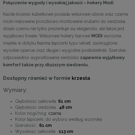
Połączenie wygody i wysokiej jakości – hokery Modi
Każde krzesło kubełkowe posiada welurowe obicie oraz czarne
nóżki malowane proszkowo montowane śrubami do siedziska,
dzięki czemu nie tylko prezentuje się elegancko, ale także jest
wyjątkowo trwałe. Welurowe hokery barowe
MODI
wyróżnia
miękka w dotyku tkanina tapicerki typu velvet, zaokrąglone,
wysokie oparcie oraz długie i wygodne podłokietniki. Szerokie,
odpowiednio wyprofilowane siedzisko
zapewnia wyjątkowy
komfort także przy dłuższym siedzeniu.
Dostępny również w formie
krzesła
Wymiary:
Głębokość całkowita:
61 cm
Głębokość siedziska :
48 cm
Kolor nogi/nóg:
czarna
Kolor tapicerki: do wyboru według wzornika
Szerokość :
61 cm
Wysokość całkowita :
113 cm