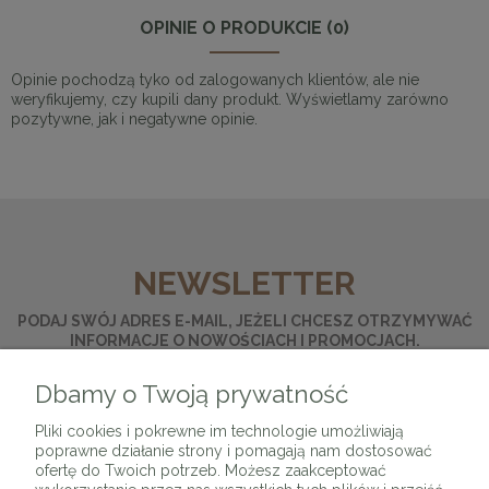
OPINIE O PRODUKCIE (0)
Opinie pochodzą tyko od zalogowanych klientów, ale nie
weryfikujemy, czy kupili dany produkt. Wyświetlamy zarówno
pozytywne, jak i negatywne opinie.
NEWSLETTER
PODAJ SWÓJ ADRES E-MAIL, JEŻELI CHCESZ OTRZYMYWAĆ
INFORMACJE O NOWOŚCIACH I PROMOCJACH.
Dbamy o Twoją prywatność
ZAPISZ SIĘ
Pliki cookies i pokrewne im technologie umożliwiają
poprawne działanie strony i pomagają nam dostosować
ofertę do Twoich potrzeb. Możesz zaakceptować