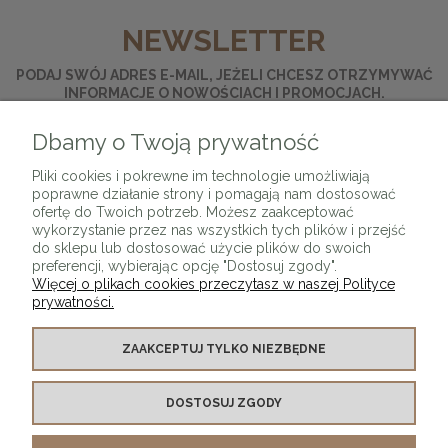
NEWSLETTER
PODAJ SWÓJ ADRES E-MAIL, JEŻELI CHCESZ OTRZYMYWAĆ
INFORMACJE O NOWOŚCIACH I PROMOCJACH.
Dbamy o Twoją prywatność
ZAPISZ SIĘ
Pliki cookies i pokrewne im technologie umożliwiają
poprawne działanie strony i pomagają nam dostosować
ofertę do Twoich potrzeb. Możesz zaakceptować
wykorzystanie przez nas wszystkich tych plików i przejść
do sklepu lub dostosować użycie plików do swoich
preferencji, wybierając opcję "Dostosuj zgody".
Więcej o plikach cookies przeczytasz w naszej Polityce
prywatności.
O SKLEPIE
ZAAKCEPTUJ TYLKO NIEZBĘDNE
KONTAKT Z NAMI
DOSTOSUJ ZGODY
MOJE KONTO