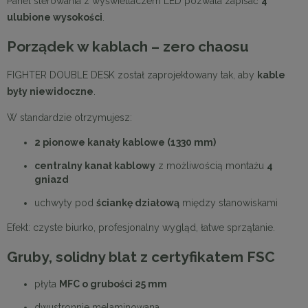
Panel sterowania z wyświetlaczem LED pozwala zapisać
4
ulubione wysokości
.
Porządek w kablach – zero chaosu
FIGHTER DOUBLE DESK został zaprojektowany tak, aby
kable
były niewidoczne
.
W standardzie otrzymujesz:
2 pionowe kanały kablowe (1330 mm)
centralny kanał kablowy
z możliwością montażu
4
gniazd
uchwyty pod
ściankę działową
między stanowiskami
Efekt: czyste biurko, profesjonalny wygląd, łatwe sprzątanie.
Gruby, solidny blat z certyfikatem FSC
płyta
MFC o grubości 25 mm
dwustronnie melaminowana