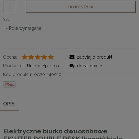
DO KOSZYKA
szt.
*
- Pole wymagane
Ocena:
zapytaj o produkt
Producent:
Unique Sp z.o.o
dodaj opinię
Kod produktu:
0A201140010
OPIS
Elektryczne biurko dwuosobowe
FIGHTER DOUBLE DESK (bench) białe