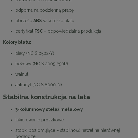
odporna na codzienną pracę
obrzeże
ABS
w kolorze blatu
certyfikat
FSC
– odpowiedzialna produkcja
Kolory blatu:
biały (NC S 0502-Y)
beżowy (NC S 2005-Y50R)
walnut
antracyt (NC S 8000-N)
Stabilna konstrukcja na lata
3-kolumnowy stelaż metalowy
lakierowanie proszkowe
stopki poziomujące – stabilność nawet na nierównej
podłodze