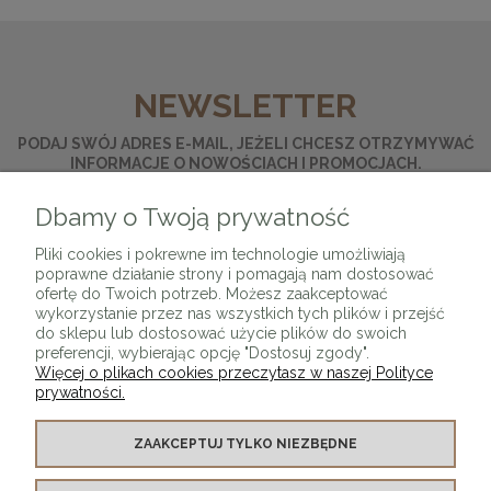
NEWSLETTER
PODAJ SWÓJ ADRES E-MAIL, JEŻELI CHCESZ OTRZYMYWAĆ
INFORMACJE O NOWOŚCIACH I PROMOCJACH.
Dbamy o Twoją prywatność
ZAPISZ SIĘ
Pliki cookies i pokrewne im technologie umożliwiają
poprawne działanie strony i pomagają nam dostosować
ofertę do Twoich potrzeb. Możesz zaakceptować
wykorzystanie przez nas wszystkich tych plików i przejść
do sklepu lub dostosować użycie plików do swoich
preferencji, wybierając opcję "Dostosuj zgody".
Więcej o plikach cookies przeczytasz w naszej Polityce
prywatności.
O SKLEPIE
ZAAKCEPTUJ TYLKO NIEZBĘDNE
KONTAKT Z NAMI