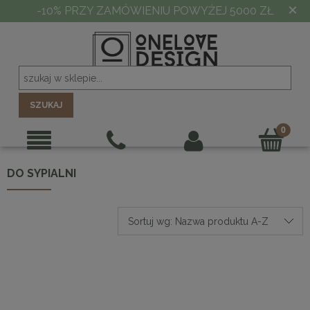
×
-10% PRZY ZAMÓWIENIU POWYŻEJ 5000 ZŁ
SZUKAJ
DO SYPIALNI
Sortuj wg:
Nazwa produktu A-Z