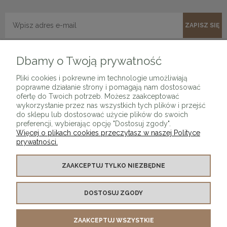
ZAPISZ SIĘ
Dbamy o Twoją prywatność
Pliki cookies i pokrewne im technologie umożliwiają
poprawne działanie strony i pomagają nam dostosować
ofertę do Twoich potrzeb. Możesz zaakceptować
wykorzystanie przez nas wszystkich tych plików i przejść
O SKLEPIE
do sklepu lub dostosować użycie plików do swoich
preferencji, wybierając opcję "Dostosuj zgody".
Więcej o plikach cookies przeczytasz w naszej Polityce
KONTAKT Z NAMI
prywatności.
MOJE KONTO
ZAAKCEPTUJ TYLKO NIEZBĘDNE
DOSTOSUJ ZGODY
PŁATNOŚCI I DOSTAWA
ZAAKCEPTUJ WSZYSTKIE
INFORMACJE