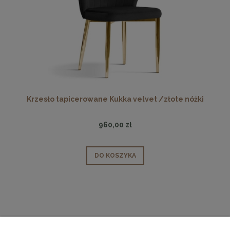
Krzesło tapicerowane Kukka velvet /złote nóżki
960,00 zł
DO KOSZYKA