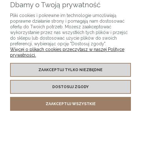
Dbamy o Twoją prywatność
Pliki cookies i pokrewne im technologie umożliwiają
poprawne działanie strony i pomagają nam dostosować
ofertę do Twoich potrzeb. Możesz zaakceptować
wykorzystanie przez nas wszystkich tych plików i przejść
do sklepu lub dostosować użycie plików do swoich
preferencji, wybierając opcję "Dostosuj zgody".
Więcej o plikach cookies przeczytasz w naszej Polityce
prywatności.
ZAAKCEPTUJ TYLKO NIEZBĘDNE
Krzesło tapicerowane LINEI velvet / noga srebrna
DOSTOSUJ ZGODY
930,00 zł
ZAAKCEPTUJ WSZYSTKIE
DO KOSZYKA