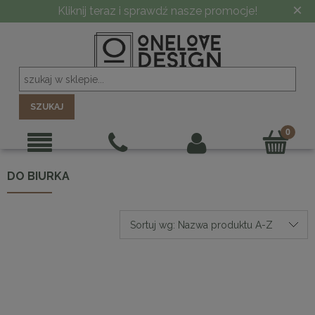
×
Kliknij teraz i sprawdź nasze promocje!
SZUKAJ
DO BIURKA
Sortuj wg:
Nazwa produktu A-Z