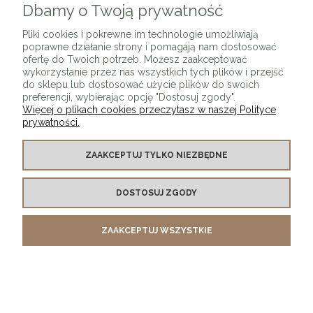
Dbamy o Twoją prywatność
Pliki cookies i pokrewne im technologie umożliwiają
poprawne działanie strony i pomagają nam dostosować
ofertę do Twoich potrzeb. Możesz zaakceptować
wykorzystanie przez nas wszystkich tych plików i przejść
do sklepu lub dostosować użycie plików do swoich
preferencji, wybierając opcję "Dostosuj zgody".
Więcej o plikach cookies przeczytasz w naszej Polityce
prywatności.
Krzesło tapicerowane MELI czarne / złota nóżka
ZAAKCEPTUJ TYLKO NIEZBĘDNE
990,00 zł
DOSTOSUJ ZGODY
DO KOSZYKA
ZAAKCEPTUJ WSZYSTKIE