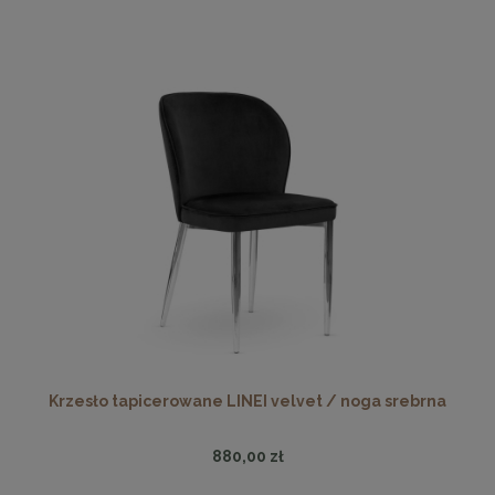
Krzesło tapicerowane LINEI velvet / noga srebrna
880,00 zł