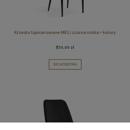
Krzesło tapicerowane MELI czarna nóżka + kolory
870,00 zł
DO KOSZYKA