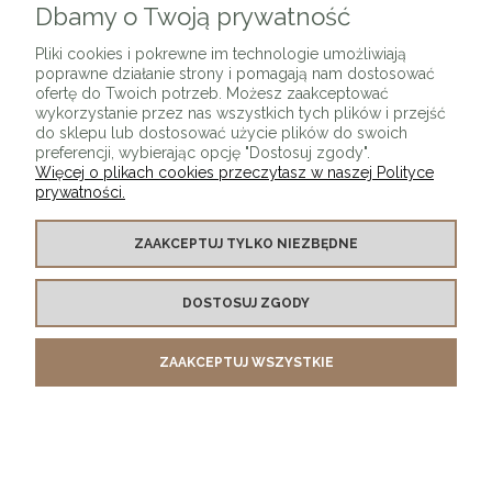
Dbamy o Twoją prywatność
Pliki cookies i pokrewne im technologie umożliwiają
poprawne działanie strony i pomagają nam dostosować
ofertę do Twoich potrzeb. Możesz zaakceptować
wykorzystanie przez nas wszystkich tych plików i przejść
do sklepu lub dostosować użycie plików do swoich
preferencji, wybierając opcję "Dostosuj zgody".
Więcej o plikach cookies przeczytasz w naszej Polityce
prywatności.
Krzesło welurowe Luksi srebrna podstawa + kolory
ZAAKCEPTUJ TYLKO NIEZBĘDNE
1 520,00 zł
DOSTOSUJ ZGODY
DO KOSZYKA
ZAAKCEPTUJ WSZYSTKIE