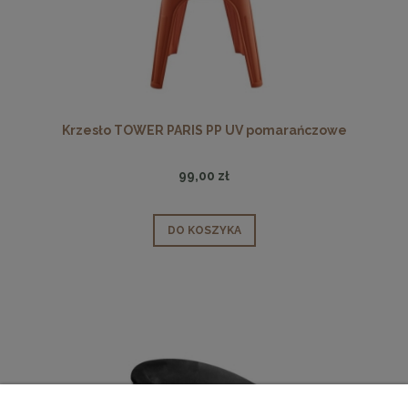
Krzesło TOWER PARIS PP UV pomarańczowe
99,00 zł
DO KOSZYKA