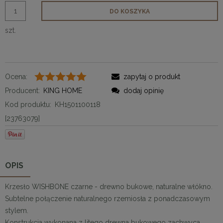
DO KOSZYKA
szt.
Ocena:
zapytaj o produkt
Producent:
KING HOME
dodaj opinię
Kod produktu:
KH1501100118
[23763079]
OPIS
Krzesło WISHBONE czarne - drewno bukowe, naturalne włókno.
Subtelne połączenie naturalnego rzemiosła z ponadczasowym
stylem.
Konstrukcja wykonana z litego drewna bukowego zachwyca