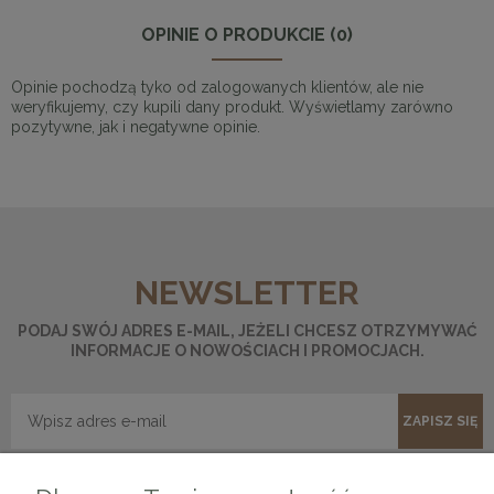
OPINIE O PRODUKCIE (0)
Opinie pochodzą tyko od zalogowanych klientów, ale nie
weryfikujemy, czy kupili dany produkt. Wyświetlamy zarówno
pozytywne, jak i negatywne opinie.
NEWSLETTER
PODAJ SWÓJ ADRES E-MAIL, JEŻELI CHCESZ OTRZYMYWAĆ
INFORMACJE O NOWOŚCIACH I PROMOCJACH.
ZAPISZ SIĘ