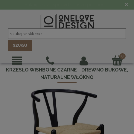
×
Kliknij teraz i sprawdź nasze promocje!
SZUKAJ
KRZESŁO WISHBONE CZARNE - DREWNO BUKOWE,
NATURALNE WŁÓKNO