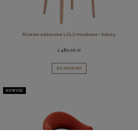
Krzesło welurowe LULU miodowe + kolory
1 480,00 zł
DO KOSZYKA
NOWOŚĆ