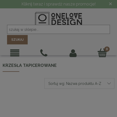
×
Kliknij teraz i sprawdź nasze promocje!
SZUKAJ
KRZESŁA TAPICEROWANE
Sortuj wg:
Nazwa produktu A-Z