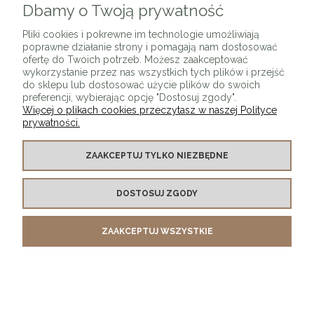
Dbamy o Twoją prywatność
Pliki cookies i pokrewne im technologie umożliwiają
poprawne działanie strony i pomagają nam dostosować
ofertę do Twoich potrzeb. Możesz zaakceptować
wykorzystanie przez nas wszystkich tych plików i przejść
do sklepu lub dostosować użycie plików do swoich
preferencji, wybierając opcję "Dostosuj zgody".
Więcej o plikach cookies przeczytasz w naszej Polityce
prywatności.
Kubełkowe krzesło Gin designerskie krzesło +
kolory
ZAAKCEPTUJ TYLKO NIEZBĘDNE
1 850,00 zł
DOSTOSUJ ZGODY
DO KOSZYKA
ZAAKCEPTUJ WSZYSTKIE