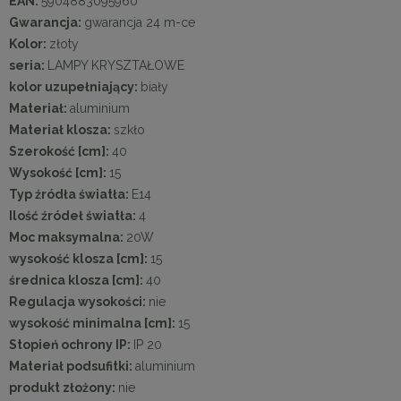
EAN:
5904883095960
Gwarancja:
gwarancja 24 m-ce
Kolor:
złoty
seria:
LAMPY KRYSZTAŁOWE
kolor uzupełniający:
biały
Materiał:
aluminium
Materiał klosza:
szkło
Szerokość [cm]:
40
Wysokość [cm]:
15
Typ źródła światła:
E14
Ilość źródeł światła:
4
Moc maksymalna:
20W
wysokość klosza [cm]:
15
średnica klosza [cm]:
40
Regulacja wysokości:
nie
wysokość minimalna [cm]:
15
Stopień ochrony IP:
IP 20
Materiał podsufitki:
aluminium
produkt złożony:
nie