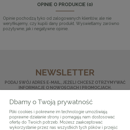
OPINIE O PRODUKCIE (0)
Opinie pochodzą tyko od zalogowanych klientów, ale nie
weryfikujemy, czy kupili dany produkt. Wyświetlamy zarówno
pozytywne, jak i negatywne opinie.
NEWSLETTER
PODAJ SWÓJ ADRES E-MAIL, JEŻELI CHCESZ OTRZYMYWAĆ
INFORMACJE O NOWOŚCIACH I PROMOCJACH.
Dbamy o Twoją prywatność
ZAPISZ SIĘ
Pliki cookies i pokrewne im technologie umożliwiają
poprawne działanie strony i pomagają nam dostosować
ofertę do Twoich potrzeb. Możesz zaakceptować
wykorzystanie przez nas wszystkich tych plików i przejść