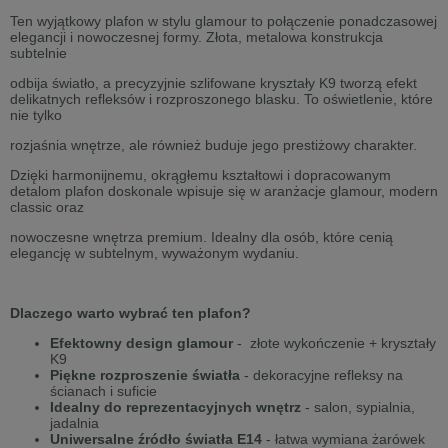
Ten wyjątkowy plafon w stylu glamour to połączenie ponadczasowej
elegancji i nowoczesnej formy. Złota, metalowa konstrukcja
subtelnie
odbija światło, a precyzyjnie szlifowane kryształy K9 tworzą efekt
delikatnych refleksów i rozproszonego blasku. To oświetlenie, które
nie tylko
rozjaśnia wnętrze, ale również buduje jego prestiżowy charakter.
Dzięki harmonijnemu, okrągłemu kształtowi i dopracowanym
detalom plafon doskonale wpisuje się w aranżacje glamour, modern
classic oraz
nowoczesne wnętrza premium. Idealny dla osób, które cenią
elegancję w subtelnym, wyważonym wydaniu.
Dlaczego warto wybrać ten plafon?
Efektowny design glamour
- złote wykończenie + kryształy
K9
Piękne rozproszenie światła
- dekoracyjne refleksy na
ścianach i suficie
Idealny do reprezentacyjnych wnętrz
- salon, sypialnia,
jadalnia
Uniwersalne źródło światła E14
- łatwa wymiana żarówek