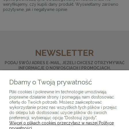
weryfikujemy, czy kupili dany produkt. Wyświetlamy zarówno
pozytywne, jak i negatywne opinie.
NEWSLETTER
PODAJ SWÓJ ADRES E-MAIL, JEŻELI CHCESZ OTRZYMYWAĆ
INFORMACJE O NOWOŚCIACH I PROMOCJACH.
Dbamy o Twoją prywatność
ZAPISZ SIĘ
Pliki cookies i pokrewne im technologie umożliwiają
poprawne działanie strony i pomagają nam dostosować
ofertę do Twoich potrzeb. Możesz zaakceptować
wykorzystanie przez nas wszystkich tych plików i przejść
do sklepu lub dostosować użycie plików do swoich
preferencji, wybierając opcję "Dostosuj zgody".
Więcej o plikach cookies przeczytasz w naszej Polityce
prywatności.