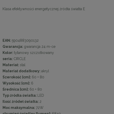
Klasa efektywności energetycznej źródła światła E
EAN:
5904883090132
Gwarancja:
gwarancja 24 m-ce
Kolor:
tytanowy szczotkowany
seria:
CIRCLE
Materiał:
stal
Materiał dodatkowy:
akryl
Szerokość [cm]:
60 + 80
Wysokość [cm]:
6
Średnica [cm]:
60 + 80
Typ źródła światła:
LED
Ilość źródeł światła:
2
Moc maksymalna:
72W
strumień świetlny [lumen]:
6840