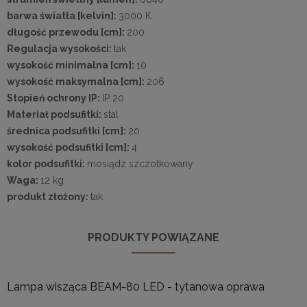
barwa światła [kelvin]:
3000 K
długość przewodu [cm]:
200
Regulacja wysokości:
tak
wysokość minimalna [cm]:
10
wysokość maksymalna [cm]:
206
Stopień ochrony IP:
IP 20
Materiał podsufitki:
stal
średnica podsufitki [cm]:
20
wysokość podsufitki [cm]:
4
kolor podsufitki:
mosiądz szczotkowany
Waga:
12 kg
produkt złożony:
tak
PRODUKTY POWIĄZANE
Lampa wisząca BEAM-80 LED - tytanowa oprawa