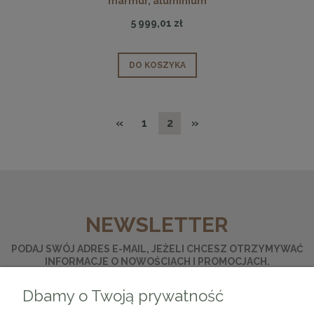
marmur, aluminium
5 999,01 zł
DO KOSZYKA
«
1
2
»
NEWSLETTER
PODAJ SWÓJ ADRES E-MAIL, JEŻELI CHCESZ OTRZYMYWAĆ
INFORMACJE O NOWOŚCIACH I PROMOCJACH.
Dbamy o Twoją prywatność
ZAPISZ SIĘ