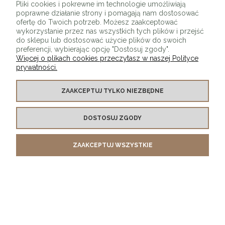
Pliki cookies i pokrewne im technologie umożliwiają
poprawne działanie strony i pomagają nam dostosować
ofertę do Twoich potrzeb. Możesz zaakceptować
wykorzystanie przez nas wszystkich tych plików i przejść
do sklepu lub dostosować użycie plików do swoich
preferencji, wybierając opcję "Dostosuj zgody".
Więcej o plikach cookies przeczytasz w naszej Polityce
prywatności.
O SKLEPIE
ZAAKCEPTUJ TYLKO NIEZBĘDNE
KONTAKT Z NAMI
DOSTOSUJ ZGODY
MOJE KONTO
ZAAKCEPTUJ WSZYSTKIE
PŁATNOŚCI I DOSTAWA
INFORMACJE
POKAŻ PEŁNĄ WERSJĘ STRONY