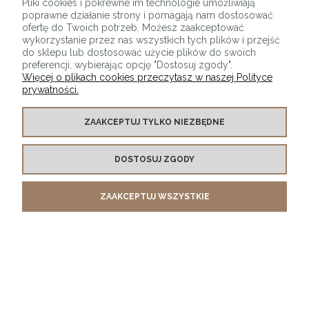
Pliki cookies i pokrewne im technologie umożliwiają
poprawne działanie strony i pomagają nam dostosować
ofertę do Twoich potrzeb. Możesz zaakceptować
wykorzystanie przez nas wszystkich tych plików i przejść
do sklepu lub dostosować użycie plików do swoich
preferencji, wybierając opcję "Dostosuj zgody".
Więcej o plikach cookies przeczytasz w naszej Polityce
prywatności.
O SKLEPIE
ZAAKCEPTUJ TYLKO NIEZBĘDNE
KONTAKT Z NAMI
DOSTOSUJ ZGODY
MOJE KONTO
ZAAKCEPTUJ WSZYSTKIE
PŁATNOŚCI I DOSTAWA
INFORMACJE
POKAŻ PEŁNĄ WERSJĘ STRONY