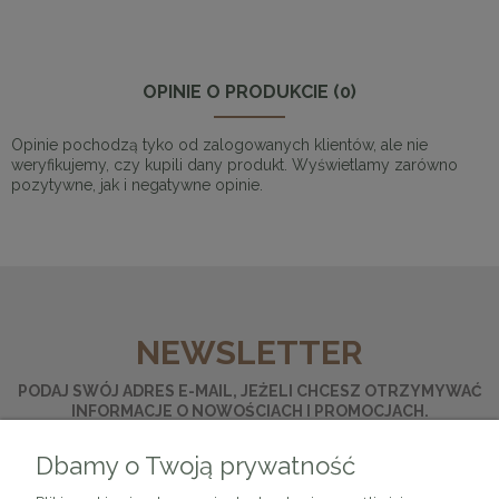
OPINIE O PRODUKCIE (0)
Opinie pochodzą tyko od zalogowanych klientów, ale nie
weryfikujemy, czy kupili dany produkt. Wyświetlamy zarówno
pozytywne, jak i negatywne opinie.
NEWSLETTER
PODAJ SWÓJ ADRES E-MAIL, JEŻELI CHCESZ OTRZYMYWAĆ
INFORMACJE O NOWOŚCIACH I PROMOCJACH.
Dbamy o Twoją prywatność
ZAPISZ SIĘ