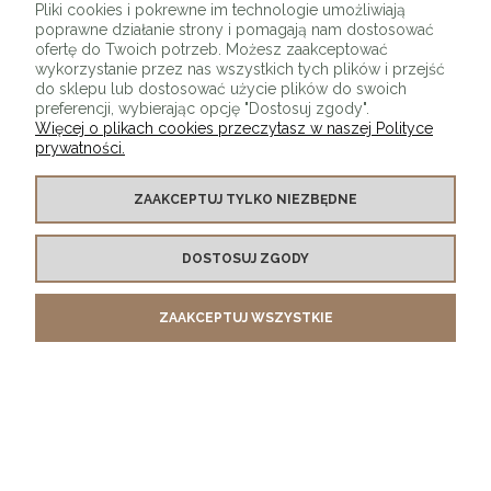
Pliki cookies i pokrewne im technologie umożliwiają
poprawne działanie strony i pomagają nam dostosować
ofertę do Twoich potrzeb. Możesz zaakceptować
wykorzystanie przez nas wszystkich tych plików i przejść
do sklepu lub dostosować użycie plików do swoich
preferencji, wybierając opcję "Dostosuj zgody".
Więcej o plikach cookies przeczytasz w naszej Polityce
prywatności.
O SKLEPIE
ZAAKCEPTUJ TYLKO NIEZBĘDNE
KONTAKT Z NAMI
DOSTOSUJ ZGODY
MOJE KONTO
ZAAKCEPTUJ WSZYSTKIE
PŁATNOŚCI I DOSTAWA
INFORMACJE
POKAŻ PEŁNĄ WERSJĘ STRONY