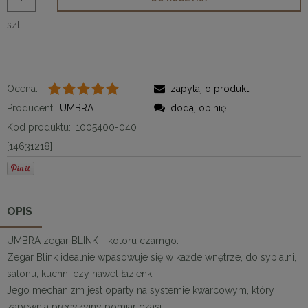
szt.
Ocena:
zapytaj o produkt
Producent:
UMBRA
dodaj opinię
Kod produktu:
1005400-040
[14631218]
OPIS
UMBRA zegar BLINK - koloru czarngo.
Zegar Blink idealnie wpasowuje się w każde wnętrze, do sypialni,
salonu, kuchni czy nawet łazienki.
Jego mechanizm jest oparty na systemie kwarcowym, który
zapewnia precyzyjny pomiar czasu.