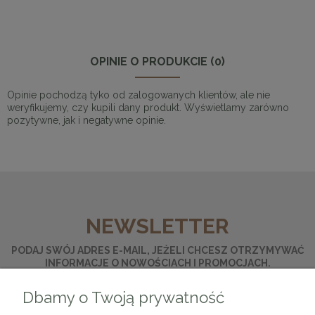
OPINIE O PRODUKCIE (0)
Opinie pochodzą tyko od zalogowanych klientów, ale nie
weryfikujemy, czy kupili dany produkt. Wyświetlamy zarówno
pozytywne, jak i negatywne opinie.
NEWSLETTER
PODAJ SWÓJ ADRES E-MAIL, JEŻELI CHCESZ OTRZYMYWAĆ
INFORMACJE O NOWOŚCIACH I PROMOCJACH.
Dbamy o Twoją prywatność
ZAPISZ SIĘ