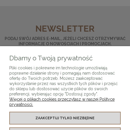
NEWSLETTER
PODAJ SWÓJ ADRES E-MAIL, JEŻELI CHCESZ OTRZYMYWAĆ
INFORMACJE O NOWOŚCIACH I PROMOCJACH.
Dbamy o Twoją prywatność
ZAPISZ SIĘ
Pliki cookies i pokrewne im technologie umożliwiają
poprawne działanie strony i pomagają nam dostosować
ofertę do Twoich potrzeb. Możesz zaakceptować
wykorzystanie przez nas wszystkich tych plików i przejść
do sklepu lub dostosować użycie plików do swoich
preferencji, wybierając opcję "Dostosuj zgody".
Więcej o plikach cookies przeczytasz w naszej Polityce
prywatności.
O SKLEPIE
ZAAKCEPTUJ TYLKO NIEZBĘDNE
KONTAKT Z NAMI