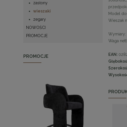
zasłony
przedpokoj
wieszaki
Model dos
zegary
Wieszak n
NOWOŚCI
Wymiary: 
PROMOCJE
Waga netto
EAN:
028
PROMOCJE
Głębokoś
Szerokoś
Wysokość
PRODUK