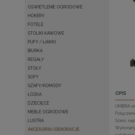
OŚWIETLENIE OGRODOWE
HOKERY
FOTELE
STOLIKI KAWOWE
PUFY / ŁAWKI
BIURKA
REGAŁY
STOŁY
SOFY
SZAFY/KOMODY
OPIS
ŁÓŻKA
DZIECIĘCE
UMBRA wie
MEBLE OGRODOWE
Połączeni
Sześć nap
LUSTRA
Wykonany 
AKCESORIA I DEKORACJE
solidność,