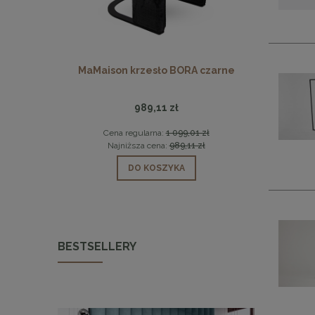
5 beżowy /
MaMaison krzesło BORA czarne
MaMaison s
989,11 zł
 zł
Cena regularna:
1 099,01 zł
Cen
 zł
Najniższa cena:
989,11 zł
Naj
DO KOSZYKA
BESTSELLERY