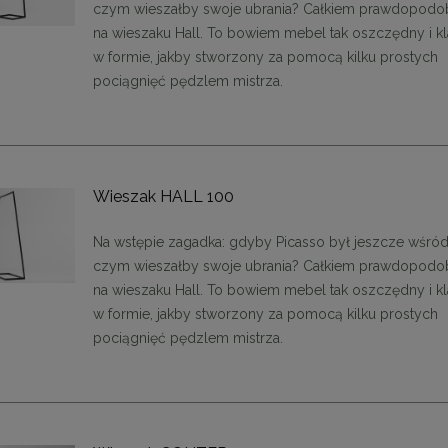
czym wieszałby swoje ubrania? Całkiem prawdopodo
na wieszaku Hall. To bowiem mebel tak oszczędny i k
w formie, jakby stworzony za pomocą kilku prostych
pociągnięć pędzlem mistrza.
Wieszak HALL 100
Na wstępie zagadka: gdyby Picasso był jeszcze wśród
czym wieszałby swoje ubrania? Całkiem prawdopodo
na wieszaku Hall. To bowiem mebel tak oszczędny i k
w formie, jakby stworzony za pomocą kilku prostych
pociągnięć pędzlem mistrza.
ąca CHIC-9, biało złota 75
Lampa wisząca CHIC-6, biało złota
cm
cm
1 999,00 zł
1 999,00 zł
DO KOSZYKA
DO KOSZYKA