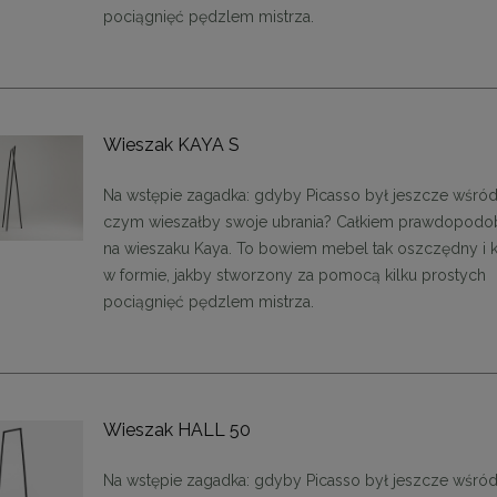
pociągnięć pędzlem mistrza.
Wieszak KAYA S
Na wstępie zagadka: gdyby Picasso był jeszcze wśród
czym wieszałby swoje ubrania? Całkiem prawdopodo
na wieszaku Kaya. To bowiem mebel tak oszczędny i 
w formie, jakby stworzony za pomocą kilku prostych
enne tapicerowane 40 x 30
Panele ścienne tapicerowane 70 x
cm + kolory
cm + kolory
pociągnięć pędzlem mistrza.
48,00 zł
48,00 zł
DO KOSZYKA
DO KOSZYKA
Wieszak HALL 50
Na wstępie zagadka: gdyby Picasso był jeszcze wśród