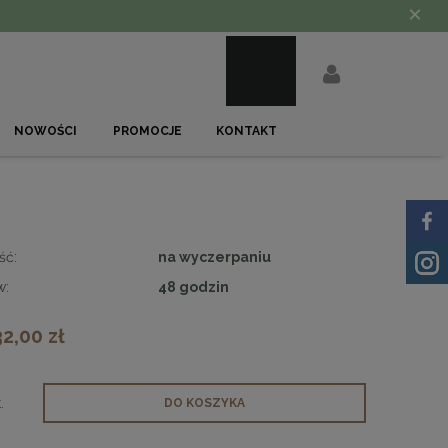
×
NOWOŚCI
PROMOCJE
KONTAKT
ść:
na wyczerpaniu
w:
48 godzin
32,00 zł
.
DO KOSZYKA