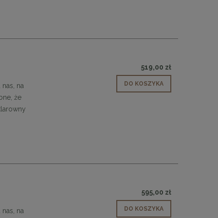
519,00 zł
DO KOSZYKA
 nas, na
bne, że
klarowny
 30
Panele ścienne tapicerowane 70 x 30
cm + kolory
48,00 zł
DO KOSZYKA
595,00 zł
DO KOSZYKA
 nas, na