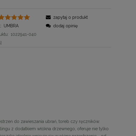
zapytaj o produkt
:
UMBRA
dodaj opinię
ktu:
1022941-040
]
rzeń do zawieszania ubrań, toreb czy ręczników.
ngu z dodatkiem włókna drzewnego, oferuje nie tylko
ieszaka idealnie wpisuje się w różne przestrzenie - od