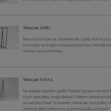
tolik ROLLING 35 czarny /
MaMaison krzesło LOGAN białe
Wieszak SABU
drewno
764,10 zł
629,10 zł
Nie od dziś mówi się, że piękno tak często tkwi w pros
Dowodem na to jest rosnąca popularność minimalizm
a regularna:
849,00 zł
Cena regularna:
699,00 zł
również we wzornictwie.
niższa cena:
849,00 zł
Najniższa cena:
629,10 zł
DO KOSZYKA
DO KOSZYKA
Wieszak KAYA L
Na wstępie zagadka: gdyby Picasso był jeszcze wśród
czym wieszałby swoje ubrania? Całkiem prawdopodo
na wieszaku Kaya. To bowiem mebel tak oszczędny i 
w formie, jakby stworzony za pomocą kilku prostych