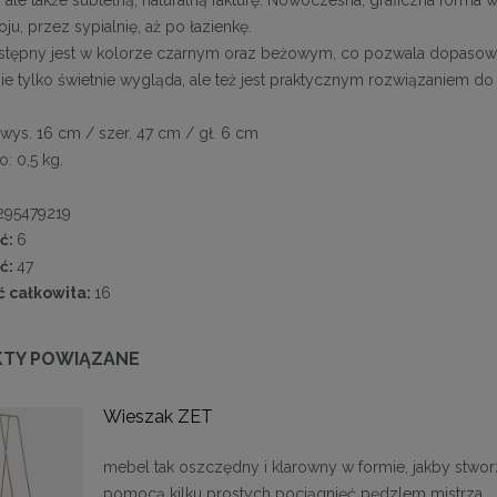
u, przez sypialnię, aż po łazienkę.
tępny jest w kolorze czarnym oraz beżowym, co pozwala dopasować
ie tylko świetnie wygląda, ale też jest praktycznym rozwiązaniem d
wys. 16 cm / szer. 47 cm / gł. 6 cm
: 0,5 kg.
295479219
ć:
6
ć:
47
 całkowita:
16
TY POWIĄZANE
Wieszak ZET
mebel tak oszczędny i klarowny w formie, jakby stwo
pomocą kilku prostych pociągnięć pędzlem mistrza.