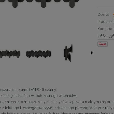
Ocena:
Producent
Kod produ
[26612536
szak na ubrania TEMPO 6 czarny.
e funkcjonalności i współczesnego wzornictwa.
rzemiennie rozmieszczonych haczyków zapewnia maksymalną przest
z lekkiego i trwałego tworzywa sztucznego pochodzącego z recykli
 ale także subtelną, naturalną fakturę. Nowoczesna, graficzna forma w