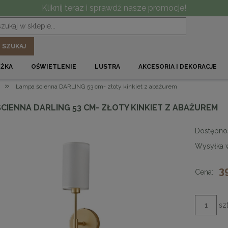
Kliknij teraz i sprawdź nasze promocje!
SZUKAJ
ÓŻKA
OŚWIETLENIE
LUSTRA
AKCESORIA I DEKORACJE
»
Lampa ścienna DARLING 53 cm- złoty kinkiet z abażurem
CIENNA DARLING 53 CM- ZŁOTY KINKIET Z ABAŻUREM
Dostępno
Wysyłka 
3
Cena:
szt