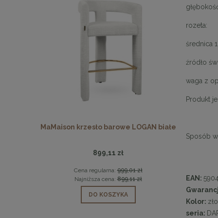
głębokość
rozeta:
średnica 
źródło świ
waga z op
Produkt j
0 marmur /
MaMaison krzesło barowe LOGAN białe
MaMais
Sposób wy
899,11 zł
1 zł
Cena regularna:
999,01 zł
Ce
EAN:
590
1 zł
Najniższa cena:
899,11 zł
Na
Gwaranc
DO KOSZYKA
Kolor:
zł
seria:
DA