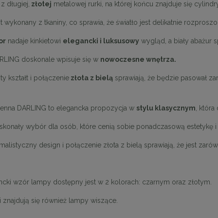
 z długiej,
złotej
metalowej rurki, na której końcu znajduje się cylindr
t wykonany z tkaniny, co sprawia, że światło jest delikatnie rozproszo
or
nadaje kinkietowi
elegancki i luksusowy
wygląd, a biały abażur sp
ARLING doskonale wpisuje się w
nowoczesne wnętrza.
y kształt i połączenie
złota z bielą
sprawiają, że będzie pasował zar
ienna DARLING to elegancka propozycja w
stylu klasycznym
, któr
oskonały wybór dla osób, które cenią sobie ponadczasową estetykę 
malistyczny design i połączenie złota z bielą sprawiają, że jest zar
ncki wzór lampy dostępny jest w 2 kolorach: czarnym oraz złotym.
i znajdują się również lampy wiszące.