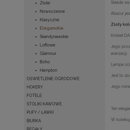
Składa się
Złote
Nowoczesne
Abażur jes
Klasyczne
Złoty kol
Eleganckie
Kinkiet D
Skandynawskie
Loftowe
Jego prost
aranżacji.
Glamour
Boho
Lampa śc
Hampton
Jest to d
OŚWIETLENIE OGRODOWE
Jego mini
HOKERY
FOTELE
STOLIKI KAWOWE
Ten elega
PUFY / ŁAWKI
W kolekcj
BIURKA
REGAŁY