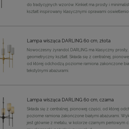
do tradycyjnych wzorów. Kinkiet ma prosty i minimali
48,00 zł
48,00 zł
kształt inspirowany klasycznymi oprawami oświetleni
DO KOSZYKA
DO KOSZYKA
Lampa wisząca DARLING 60 cm, złota
Nowoczesny żyrandol DARLING ma klasyczny prosty,
geometryczny kształt. Składa się z centralnej, pionowe
od której odchodzą poziome ramiona zakończone bi
tekstylnymi abażurami.
Lampa wisząca DARLING 60 cm, czarna
Składa się z centralnej, pionowej części, od której od
poziome ramiona zakończone białymi abażurami. Wy
jest głównie z metalu, w kolorze czarnym perłowym c