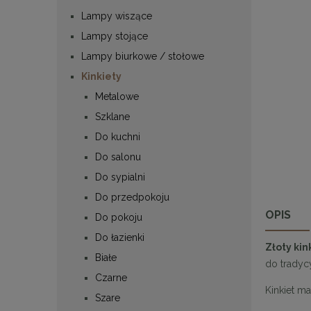
Lampy wiszące
Lampy stojące
Lampy biurkowe / stołowe
Kinkiety
Metalowe
Szklane
Do kuchni
Do salonu
Do sypialni
Do przedpokoju
OPIS
Do pokoju
Do łazienki
Złoty kin
Białe
do tradyc
Czarne
Kinkiet m
Szare