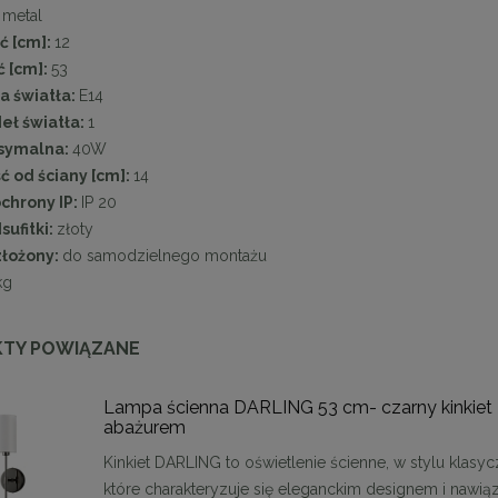
:
metal
ć [cm]:
12
 [cm]:
53
a światła:
E14
deł światła:
1
symalna:
40W
ć od ściany [cm]:
14
chrony IP:
IP 20
sufitki:
złoty
złożony:
do samodzielnego montażu
kg
TY POWIĄZANE
Lampa ścienna DARLING 53 cm- czarny kinkiet 
abażurem
enne tapicerowane 40 x 30
Panele ścienne tapicerowane 70 x
Kinkiet DARLING to oświetlenie ścienne, w stylu klas
cm + kolory
cm + kolory
które charakteryzuje się eleganckim designem i nawi