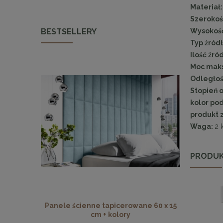
Materiał
Szerokoś
BESTSELLERY
Wysokość
Typ źródł
Ilość źró
Moc mak
Odległoś
Stopień o
kolor pod
produkt 
Waga:
2 
PRODUK
Panele ścienne tapicerowane 60 x 15
Panele ści
cm + kolory