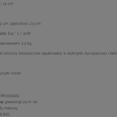
: 14 cm
12 cm, głębokość 2,5 cm
atła: E14 * 1 / 40W
akowaniem: 2,5 kg
est złożony, bezpiecznie zapakowany w wykrojnik styropianowy i kar
on krzesło KOS beżowe
KARE stolik BOTTIGLIA SMOKE 6
czarny
syłki: kurier
467,10 zł
1 403,10 zł
na regularna:
519,00 zł
Cena regularna:
1 559,00 zł
4883094451
jniższa cena:
494,10 zł
Najniższa cena:
1 559,00 zł
ja:
gwarancja 24 m-ce
DO KOSZYKA
DO KOSZYKA
oty matowy
RLING