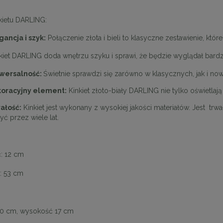
nkietu DARLING:
gancja i szyk:
Połączenie złota i bieli to klasyczne zestawienie, które
ARLING doda wnętrzu szyku i sprawi, że będzie wyglądał bardzie
wersalność:
Świetnie sprawdzi się zarówno w klasycznych, jak i no
oracyjny element:
Kinkiet złoto-biały DARLING nie tylko oświetlaj
ałość:
Kinkiet jest wykonany z wysokiej jakości materiałów. Jest trw
yć przez wiele lat.
: 12 cm
: 53 cm
10 cm, wysokość 17 cm