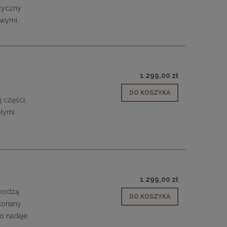
styczny
48,00 zł
owymi.
DO KOSZYKA
1 299,00 zł
DO KOSZYKA
j części,
ałymi
1 299,00 zł
chodzą
DO KOSZYKA
konany
o nadaje