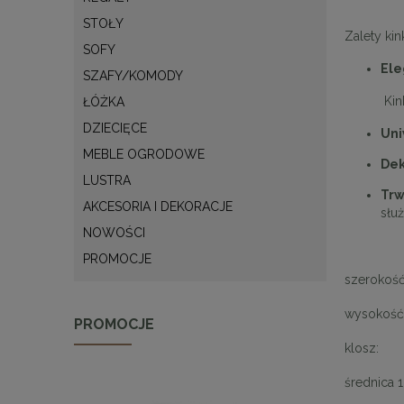
STOŁY
Zalety ki
SOFY
Ele
SZAFY/KOMODY
Kinkiet D
ŁÓŻKA
DZIECIĘCE
Uni
MEBLE OGRODOWE
Dek
LUSTRA
Trw
AKCESORIA I DEKORACJE
służ
NOWOŚCI
PROMOCJE
szerokość
wysokość
PROMOCJE
klosz:
średnica 