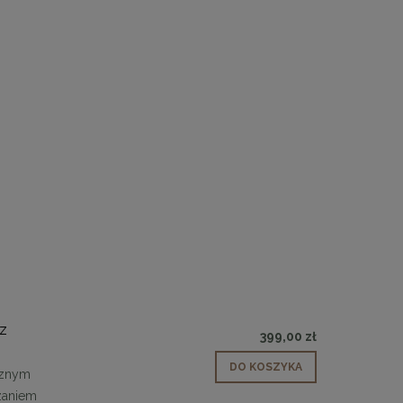
z
399,00 zł
DO KOSZYKA
 30
Panele ścienne tapicerowane 70 x 30
ycznym
cm + kolory
ązaniem