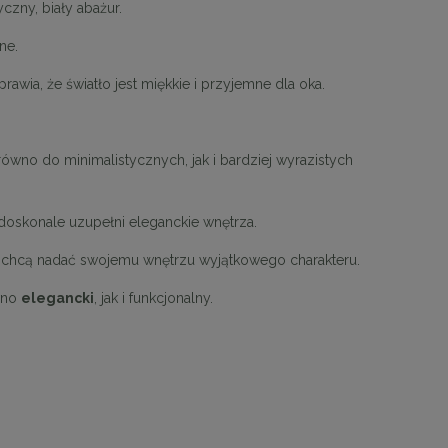
yczny, biały abażur.
ne.
rawia, że światło jest miękkie i przyjemne dla oka.
ówno do minimalistycznych, jak i bardziej wyrazistych
a doskonale uzupełni eleganckie wnętrza.
i chcą nadać swojemu wnętrzu wyjątkowego charakteru.
ówno
elegancki
, jak i funkcjonalny.