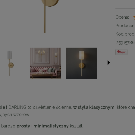
Ocena:
Producent
Kod produ
[25915786
kiet
DARLING to oświetlenie ścienne,
w stylu klasycznym
które cha
yjnych wzorów.
a bardzo
prosty
i
minimalistyczny
kształt.