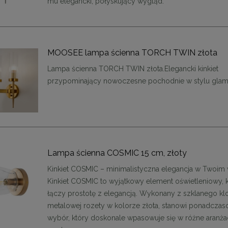
mu elegancki, połyskujący wygląd.
ąca CHIC-9, biało złota 75
Lampa wisząca CHIC-6, biało złota
cm
cm
MOOSEE lampa ścienna TORCH TWIN złota
1 999,00 zł
1 999,00 zł
Lampa ścienna TORCH TWIN złota.Elegancki kinkiet
DO KOSZYKA
DO KOSZYKA
przypominający nowoczesne pochodnie w stylu glam
Lampa ścienna COSMIC 15 cm, złoty
Kinkiet COSMIC – minimalistyczna elegancja w Twoim
Kinkiet COSMIC to wyjątkowy element oświetleniowy, 
łączy prostotę z elegancją. Wykonany z szklanego klo
metalowej rozety w kolorze złota, stanowi ponadcza
wybór, który doskonale wpasowuje się w różne aranża