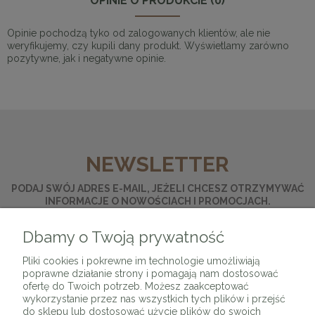
OPINIE O PRODUKCIE (0)
Opinie pochodzą tyko od zalogowanych klientów, ale nie
weryfikujemy, czy kupili dany produkt. Wyświetlamy zarówno
pozytywne, jak i negatywne opinie.
NEWSLETTER
PODAJ SWÓJ ADRES E-MAIL, JEŻELI CHCESZ OTRZYMYWAĆ
INFORMACJE O NOWOŚCIACH I PROMOCJACH.
Dbamy o Twoją prywatność
ZAPISZ SIĘ
Pliki cookies i pokrewne im technologie umożliwiają
poprawne działanie strony i pomagają nam dostosować
ofertę do Twoich potrzeb. Możesz zaakceptować
wykorzystanie przez nas wszystkich tych plików i przejść
do sklepu lub dostosować użycie plików do swoich