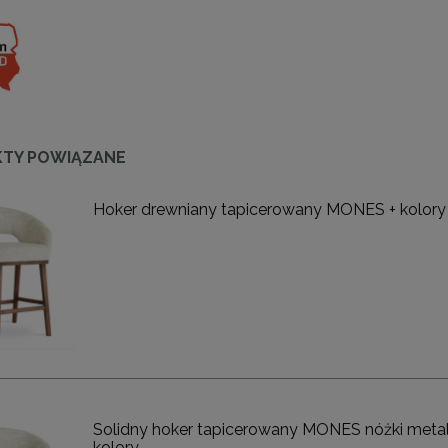
TY POWIĄZANE
Hoker drewniany tapicerowany MONES + kolory
enne tapicerowane 40 x 30
Panele ścienne tapicerowane 70 x
cm + kolory
cm + kolory
48,00 zł
48,00 zł
DO KOSZYKA
DO KOSZYKA
Solidny hoker tapicerowany MONES nóżki meta
kolory