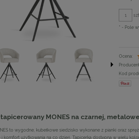
szt
*
- Pole 
Ocena:
Producent
Kod produ
 tapicerowany MONES na czarnej, metalowe
ES to wygodne, kubełkowe siedzisko wykonane z pianki oraz spręży
 i komfort użytkowania na co dzień. Tapicerka dostępna w wielu kol