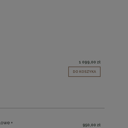
1 099,00 zł
 30
Panele ścienne tapicerowane 70 x 30
DO KOSZYKA
cm + kolory
48,00 zł
DO KOSZYKA
lowe +
950,00 zł