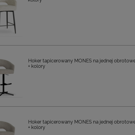
Hoker tapicerowany MONES na jednej obrotowe
+ kolory
ąca CHIC-9, biało złota 75
Lampa wisząca CHIC-6, biało złota
cm
cm
Hoker tapicerowany MONES na jednej obrotowe
1 999,00 zł
1 999,00 zł
+ kolory
DO KOSZYKA
DO KOSZYKA