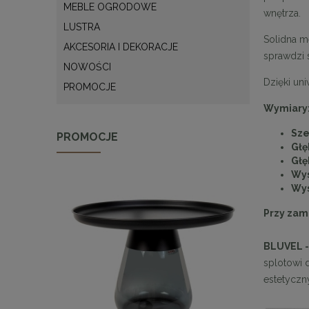
MEBLE OGRODOWE
wnętrza.
LUSTRA
Solidna m
AKCESORIA I DEKORACJE
sprawdzi 
NOWOŚCI
Dzięki un
PROMOCJE
Wymiary
Sze
PROMOCJE
Głę
Głę
Wys
Wys
Przy zam
BLUVEL 
splotowi 
estetyczn