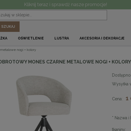
Kliknij teraz i sprawdź nasze promocje!
SZUKAJ
ÓŻKA
OŚWIETLENIE
LUSTRA
AKCESORIA I DEKORACJE
etalowe nogi + kolory
OBROTOWY MONES CZARNE METALOWE NOGI + KOLORY
Dostępno
Wysyłka 
1
Cena:
*
Nazwa i 
tkaniny: