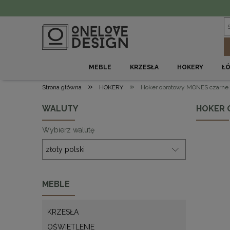
MEBLE
KRZESŁA
HOKERY
Ł
»
»
Strona główna
HOKERY
Hoker obrotowy MONES czarne m
WALUTY
HOKER 
Wybierz walutę
MEBLE
KRZESŁA
OŚWIETLENIE