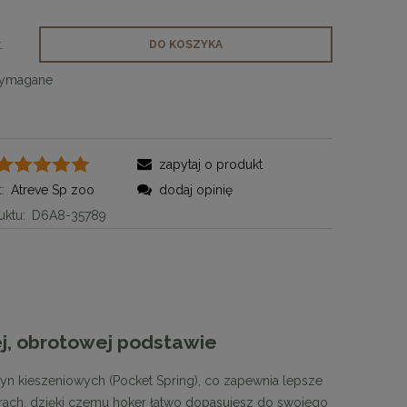
.
DO KOSZYKA
wymagane
zapytaj o produkt
:
Atreve Sp zoo
dodaj opinię
ktu:
D6A8-35789
j, obrotowej podstawie
n kieszeniowych (Pocket Spring), co zapewnia lepsze
orach, dzięki czemu hoker łatwo dopasujesz do swojego