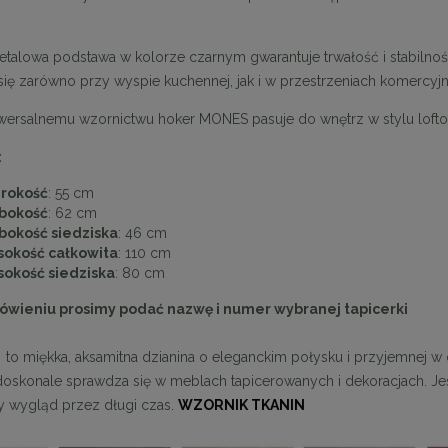
etalowa podstawa w kolorze czarnym gwarantuje trwałość i stabilno
się zarówno przy wyspie kuchennej, jak i w przestrzeniach komercyjny
iwersalnemu wzornictwu hoker MONES pasuje do wnętrz w stylu lof
:
rokość
: 55 cm
bokość
: 62 cm
bokość siedziska
: 46 cm
okość całkowita
: 110 cm
okość siedziska
: 80 cm
ówieniu prosimy podać nazwę i numer wybranej tapicerki
-
to miękka, aksamitna dzianina o eleganckim połysku i przyjemnej w 
doskonale sprawdza się w meblach tapicerowanych i dekoracjach. Jes
y wygląd przez długi czas.
WZORNIK TKANIN