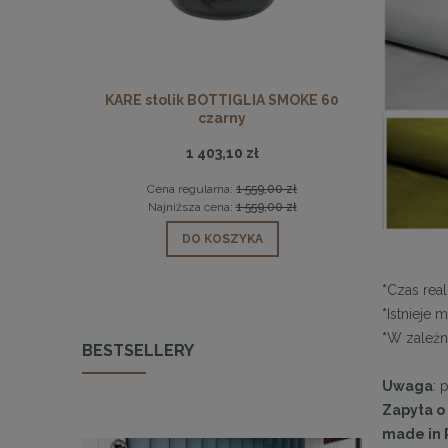
rl nóżki
KARE stolik BOTTIGLIA SMOKE 60
MaMaison
czarny
1 403,10 zł
0 zł
Cena regularna:
1 559,00 zł
Ce
0 zł
Najniższa cena:
1 559,00 zł
Na
DO KOSZYKA
*
Czas real
*
Istnieje 
*
W zależno
BESTSELLERY
Uwaga
: 
Zapyta o
made in 