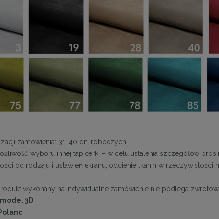
 krzesło SHELLY beżowe
MaMaison stolik CAVEA 40 marmur
trawertyn
899,11 zł
1 799,10 zł
na regularna:
999,01 zł
Cena regularna:
1 999,00 zł
jniższa cena:
899,11 zł
Najniższa cena:
1 999,00 zł
DO KOSZYKA
DO KOSZYKA
izacji zamówienia: 31–40 dni roboczych.
możliwość wyboru innej tapicerki – w celu ustalenia szczegółów prosi
ści od rodzaju i ustawień ekranu, odcienie tkanin w rzeczywistości
produkt wykonany na indywidualne zamówienie nie podlega zwrotow
 model 3D
Poland