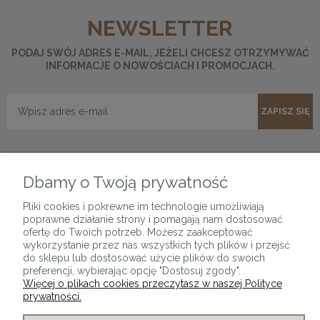
NEWSLETTER
PODAJ SWÓJ ADRES E-MAIL, JEŻELI CHCESZ OTRZYMYWAĆ
INFORMACJE O NOWOŚCIACH I PROMOCJACH.
ZAPISZ SIĘ
Dbamy o Twoją prywatność
Pliki cookies i pokrewne im technologie umożliwiają
poprawne działanie strony i pomagają nam dostosować
O SKLEPIE
ofertę do Twoich potrzeb. Możesz zaakceptować
wykorzystanie przez nas wszystkich tych plików i przejść
do sklepu lub dostosować użycie plików do swoich
KONTAKT Z NAMI
preferencji, wybierając opcję "Dostosuj zgody".
Więcej o plikach cookies przeczytasz w naszej Polityce
prywatności.
MOJE KONTO