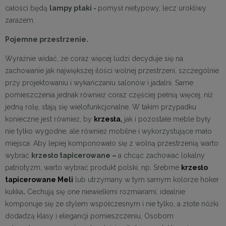
całości będą
lampy ptaki
-
pomysł nietypowy, lecz urokliwy
zarazem.
Pojemne przestrzenie.
Wyraźnie widać, że coraz więcej ludzi decyduje się na
zachowanie jak największej ilości wolnej przestrzeni, szczególnie
przy projektowaniu i wykańczaniu salonów i jadalni. Same
pomieszczenia jednak również coraz częściej pełnią więcej, niż
jedną rolę, stają się wielofunkcjonalne. W takim przypadku
konieczne jest również, by
krzesła
,
jak i pozostałe meble były
nie tylko wygodne, ale również mobilne i wykorzystujące mało
miejsca. Aby lepiej komponowało się z wolną przestrzenią warto
wybrać
krzesło tapicerowane
–
a chcąc zachować lokalny
patriotyzm, warto wybrać produkt polski, np. Srebrne
krzesło
tapicerowane Meli
lub utrzymany w tym samym kolorze hoker
kukka
.
Cechują się one niewielkimi rozmiarami, idealnie
komponuje się ze stylem współczesnym i nie tylko, a złote nóżki
dodadzą klasy i elegancji pomieszczeniu, Osobom