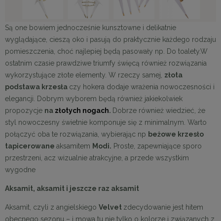
Są one bowiem jednocześnie kunsztowne i delikatnie
wyglądające, cieszą oko i pasują do praktycznie każdego rodzaju
pomieszczenia, choć najlepiej będą pasowały np. Do toalety.W
ostatnim czasie prawdziwe triumfy święcą również rozwiązania
wykorzystujące złote elementy. W rzeczy samej,
złota
podstawa krzesła
czy hokera dodaje wrażenia nowoczesności i
elegancji. Dobrym wyborem będą również jakiekolwiek
propozycje
na
złotych nogach
.
Dobrze również wiedzieć, że
styl nowoczesny świetnie komponuje się z minimalnym. Warto
połączyć oba te rozwiązania, wybierając np
beżowe krzesło
tapicerowane
aksamitem
Modi.
Proste, zapewniające sporo
przestrzeni, acz wizualnie atrakcyjne, a przede wszystkim
wygodne
Aksamit, aksamit i jeszcze raz aksamit
Aksamit, czyli z angielskiego
Velve
t
zdecydowanie jest hitem
obecnego sezonu – i mowa tu nie tylko o kolorze i związanych z