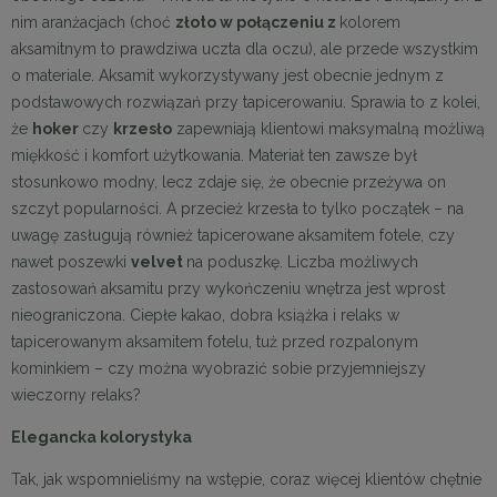
nim aranżacjach (choć
złoto w połączeniu z
kolorem
aksamitnym to prawdziwa uczta dla oczu), ale przede wszystkim
o materiale. Aksamit wykorzystywany jest obecnie jednym z
podstawowych rozwiązań przy tapicerowaniu. Sprawia to z kolei,
że
hoker
czy
krzesło
zapewniają klientowi maksymalną możliwą
miękkość i komfort użytkowania. Materiał ten zawsze był
stosunkowo modny, lecz zdaje się, że obecnie przeżywa on
szczyt popularności. A przecież krzesła to tylko początek – na
uwagę zasługują również tapicerowane aksamitem fotele, czy
nawet poszewki
velvet
na poduszkę. Liczba możliwych
zastosowań aksamitu przy wykończeniu wnętrza jest wprost
nieograniczona. Ciepłe kakao, dobra książka i relaks w
tapicerowanym aksamitem fotelu, tuż przed rozpalonym
kominkiem – czy można wyobrazić sobie przyjemniejszy
wieczorny relaks?
Elegancka kolorystyka
Tak, jak wspomnieliśmy na wstępie, coraz więcej klientów chętnie