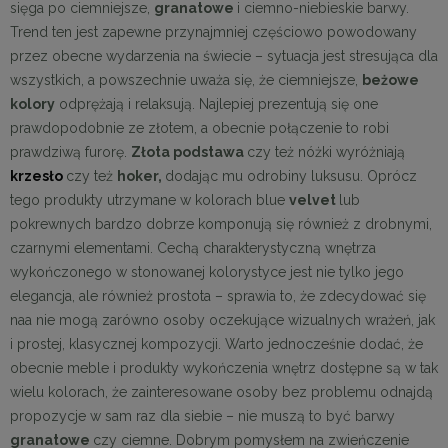
sięga po ciemniejsze,
granatowe
i ciemno-niebieskie barwy.
Trend ten jest zapewne przynajmniej częściowo powodowany
przez obecne wydarzenia na świecie – sytuacja jest stresująca dla
wszystkich, a powszechnie uważa się, że ciemniejsze,
beżowe
kolory
odprężają i relaksują. Najlepiej prezentują się one
prawdopodobnie ze złotem, a obecnie połączenie to robi
prawdziwą furorę.
Złota podstawa
czy też nóżki wyróżniają
krzesło
czy też
hoke
r,
dodając mu odrobiny luksusu. Oprócz
tego produkty utrzymane w kolorach blue
velvet
lub
pokrewnych bardzo dobrze komponują się również z drobnymi,
czarnymi elementami. Cechą charakterystyczną wnętrza
wykończonego w stonowanej kolorystyce jest nie tylko jego
elegancja, ale również prostota – sprawia to, że zdecydować się
naa nie mogą zarówno osoby oczekujące wizualnych wrażeń, jak
i prostej, klasycznej kompozycji. Warto jednocześnie dodać, że
obecnie meble i produkty wykończenia wnętrz dostępne są w tak
wielu kolorach, że zainteresowane osoby bez problemu odnajdą
propozycje w sam raz dla siebie – nie muszą to być barwy
granatowe
czy ciemne. Dobrym pomysłem na zwieńczenie