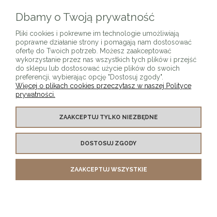
Dbamy o Twoją prywatność
ZAPISZ SIĘ
Pliki cookies i pokrewne im technologie umożliwiają
poprawne działanie strony i pomagają nam dostosować
ofertę do Twoich potrzeb. Możesz zaakceptować
wykorzystanie przez nas wszystkich tych plików i przejść
do sklepu lub dostosować użycie plików do swoich
preferencji, wybierając opcję "Dostosuj zgody".
Więcej o plikach cookies przeczytasz w naszej Polityce
prywatności.
O SKLEPIE
ZAAKCEPTUJ TYLKO NIEZBĘDNE
KONTAKT Z NAMI
DOSTOSUJ ZGODY
MOJE KONTO
ZAAKCEPTUJ WSZYSTKIE
PŁATNOŚCI I DOSTAWA
INFORMACJE