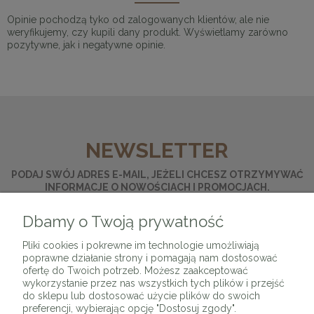
Opinie pochodzą tyko od zalogowanych klientów, ale nie
weryfikujemy, czy kupili dany produkt. Wyświetlamy zarówno
pozytywne, jak i negatywne opinie.
NEWSLETTER
PODAJ SWÓJ ADRES E-MAIL, JEŻELI CHCESZ OTRZYMYWAĆ
INFORMACJE O NOWOŚCIACH I PROMOCJACH.
Dbamy o Twoją prywatność
ZAPISZ SIĘ
Pliki cookies i pokrewne im technologie umożliwiają
poprawne działanie strony i pomagają nam dostosować
ofertę do Twoich potrzeb. Możesz zaakceptować
wykorzystanie przez nas wszystkich tych plików i przejść
do sklepu lub dostosować użycie plików do swoich
preferencji, wybierając opcję "Dostosuj zgody".