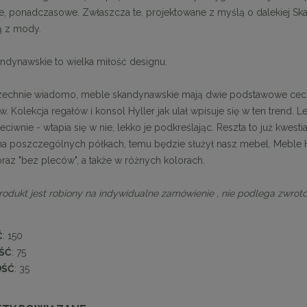
e, ponadczasowe. Zwłaszcza te, projektowane z myślą o dalekiej Sk
 z mody.
ndynawskie to wielka miłość designu.
echnie wiadomo, meble skandynawskie mają dwie podstawowe cechy
w. Kolekcja regałów i konsol Hyller jak ulał wpisuje się w ten trend. L
ciwnie - wtapia się w nie, lekko je podkreślając. Reszta to już kwes
a poszczególnych półkach, temu będzie służył nasz mebel. Meble H
oraz "bez pleców", a także w różnych kolorach.
rodukt jest robiony na indywidualne zamówienie , nie podlega zwroto
Ć
: 150
ŚĆ
: 75
OŚĆ
: 35