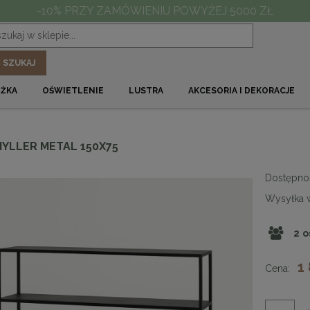
-10% PRZY ZAMÓWIENIU POWYŻEJ 5000 ZŁ
SZUKAJ
ÓŻKA
OŚWIETLENIE
LUSTRA
AKCESORIA I DEKORACJE
HYLLER METAL 150X75
Dostępno
Wysyłka 
2
o
1
Cena: