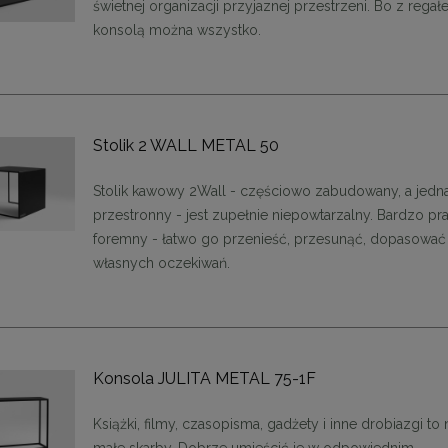
świetnej organizacji przyjaznej przestrzeni. Bo z rega
konsolą można wszystko.
Stolik 2 WALL METAL 50
Stolik kawowy 2Wall - częściowo zabudowany, a jedn
przestronny - jest zupełnie niepowtarzalny. Bardzo pr
foremny - łatwo go przenieść, przesunąć, dopasować
własnych oczekiwań.
Konsola JULITA METAL 75-1F
Książki, filmy, czasopisma, gadżety i inne drobiazgi to
małe skarby. Dobrze umieścić je w odpowiednim,