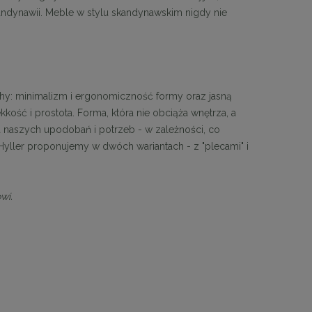
andynawii. Meble w stylu skandynawskim nigdy nie
: minimalizm i ergonomiczność formy oraz jasną
ekkość i prostota. Forma, która nie obciąża wnętrza, a
tia naszych upodobań i potrzeb - w zależności, co
yller proponujemy w dwóch wariantach - z "plecami" i
wi.