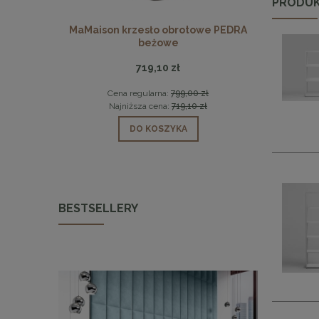
PRODUK
0 marmur /
MaMaison krzesło obrotowe PEDRA
MaMaison st
beżowe
719,10 zł
1 zł
Cena regularna:
799,00 zł
Ce
1 zł
Najniższa cena:
719,10 zł
Na
DO KOSZYKA
BESTSELLERY