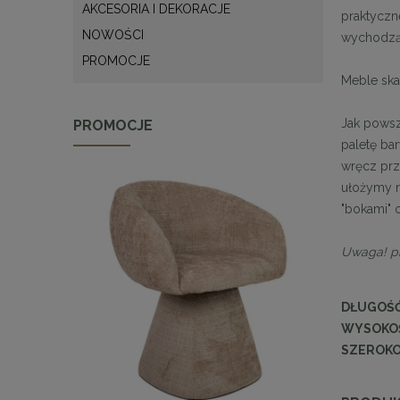
AKCESORIA I DEKORACJE
praktyczn
NOWOŚCI
wychodzą
PROMOCJE
Meble ska
Jak powsz
PROMOCJE
paletę bar
wręcz prze
ułożymy n
"bokami" 
Uwaga!
p
DŁUGOŚ
WYSOKO
SZEROK