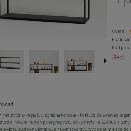
szt
Ocena:
Producent
Kod produ
Poland
nimalistyczny regał lub zgrabna konsola - to klucz do świetnej organ
ystko. Można na nich posegregować dokumenty, książki lub ciuchy, 
telewizor, gustowną lampkę, a nawet stworzyć wygodne miejsce do pr