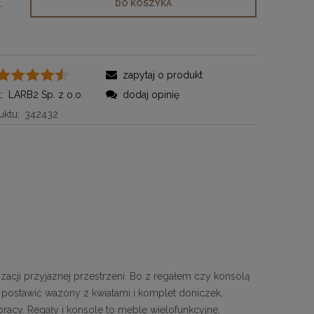
.
DO KOSZYKA
zapytaj o produkt
:
LARB2 Sp. z o.o.
dodaj opinię
ktu:
342432
izacji przyjaznej przestrzeni. Bo z regałem czy konsolą
postawić wazony z kwiatami i komplet doniczek,
acy. Regały i konsole to meble wielofunkcyjne,