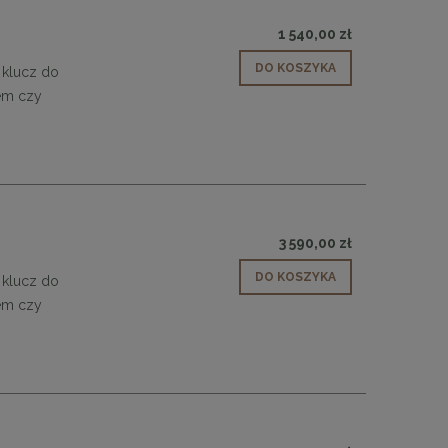
1 540,00 zł
DO KOSZYKA
 klucz do
łem czy
 30
Panele ścienne tapicerowane 70 x 30
cm + kolory
3 590,00 zł
48,00 zł
DO KOSZYKA
 klucz do
DO KOSZYKA
łem czy