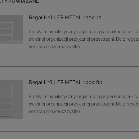
TY POWIĄZANE
olik LEONARDO 39 czarny /
KARE stolik BOTTIGLIA SMOKE 5
Regał HYLLER METAL 100x110
złoty
czarny
899,11 zł
1 223,10 zł
Prosty, minimalistyczny regał lub zgrabna konsola - to
świetnej organizacji przyjaznej przestrzeni. Bo z rega
na regularna:
999,01 zł
Cena regularna:
1 359,00 zł
konsolą można wszystko.
jniższa cena:
899,11 zł
Najniższa cena:
1 359,00 zł
DO KOSZYKA
DO KOSZYKA
Regał HYLLER METAL 100x180
Prosty, minimalistyczny regał lub zgrabna konsola - to
świetnej organizacji przyjaznej przestrzeni. Bo z rega
konsolą można wszystko.