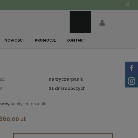
×
NOWOŚCI
PROMOCJE
KONTAKT
ść:
na wyczerpaniu
w:
21 dni roboczych
soby
kupiły
ten produkt
 860,00 zł