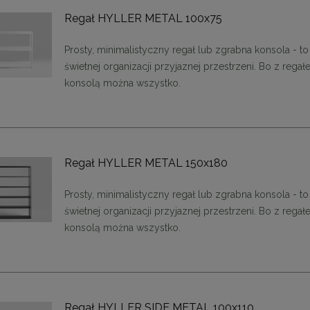
Regał HYLLER METAL 100x75
Prosty, minimalistyczny regał lub zgrabna konsola - to
świetnej organizacji przyjaznej przestrzeni. Bo z rega
konsolą można wszystko.
enne tapicerowane 40 x 30
Panele ścienne tapicerowane 70 x
cm + kolory
cm + kolory
Regał HYLLER METAL 150x180
48,00 zł
48,00 zł
Prosty, minimalistyczny regał lub zgrabna konsola - to
DO KOSZYKA
DO KOSZYKA
świetnej organizacji przyjaznej przestrzeni. Bo z rega
konsolą można wszystko.
Regał HYLLER SIDE METAL 100x110