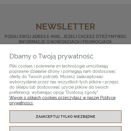
NEWSLETTER
PODAJ SWÓJ ADRES E-MAIL, JEŻELI CHCESZ OTRZYMYWAĆ
INFORMACJE O NOWOŚCIACH I PROMOCJACH.
Dbamy o Twoją prywatność
ZAPISZ SIĘ
Pliki cookies i pokrewne im technologie umożliwiają
poprawne działanie strony i pomagają nam dostosować
ofertę do Twoich potrzeb. Możesz zaakceptować
wykorzystanie przez nas wszystkich tych plików i przejść
do sklepu lub dostosować użycie plików do swoich
preferencji, wybierając opcję "Dostosuj zgody".
Więcej o plikach cookies przeczytasz w naszej Polityce
prywatności.
O SKLEPIE
ZAAKCEPTUJ TYLKO NIEZBĘDNE
KONTAKT Z NAMI